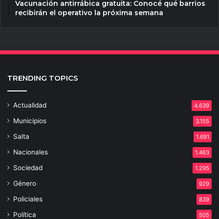
Vacunación antirrábica gratuita: Conocé qué barrios
recibirán el operativo la próxima semana
TRENDING TOPICS
Actualidad
4.639
Municipios
3.155
Salta
1.691
Nacionales
1.463
Sociedad
1.295
Género
929
Policiales
839
Política
505