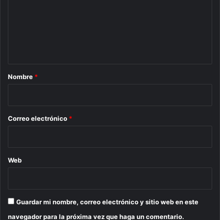
m
e
n
t
a
r
Nombre
*
i
o
*
Correo electrónico
*
Web
Guardar mi nombre, correo electrónico y sitio web en este
navegador para la próxima vez que haga un comentario.