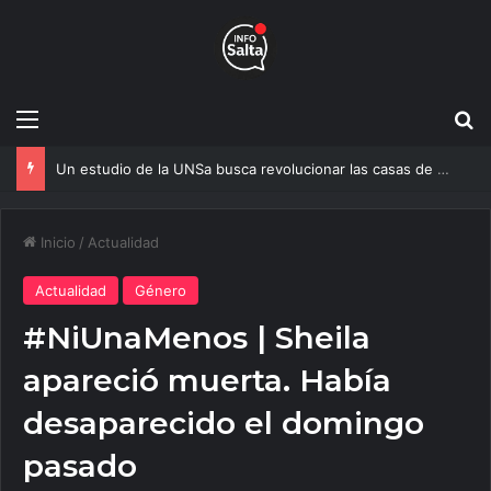
Menú
B
Un estudio de la UNSa busca revolucionar las casas de adobe y hacerlas más seguras
Inicio
/
Actualidad
Actualidad
Género
#NiUnaMenos | Sheila
apareció muerta. Había
desaparecido el domingo
pasado