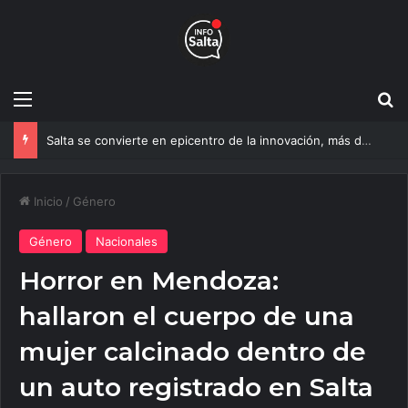
Menú
B
Salta se convierte en epicentro de la innovación, más de 600 personas ya participan del NOA Innova
Inicio
/
Género
Género
Nacionales
Horror en Mendoza:
hallaron el cuerpo de una
mujer calcinado dentro de
un auto registrado en Salta