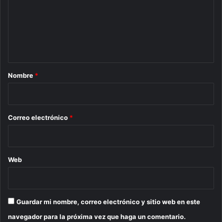
e
n
t
a
r
Nombre
*
i
o
*
Correo electrónico
*
Web
Guardar mi nombre, correo electrónico y sitio web en este
navegador para la próxima vez que haga un comentario.