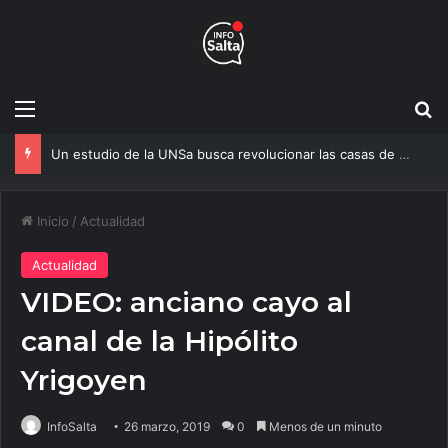
Menú
B
Un estudio de la UNSa busca revolucionar las casas de adobe y hacerlas más seguras
Inicio
/
Actualidad
Actualidad
VIDEO: anciano cayo al
canal de la Hipólito
Yrigoyen
InfoSalta
26 marzo, 2019
0
Menos de un minuto