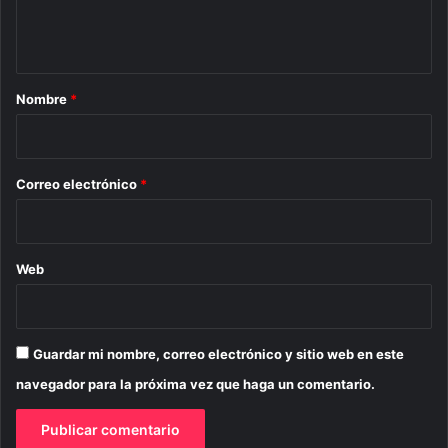
n
t
a
r
Nombre
*
i
o
*
Correo electrónico
*
Web
Guardar mi nombre, correo electrónico y sitio web en este
navegador para la próxima vez que haga un comentario.