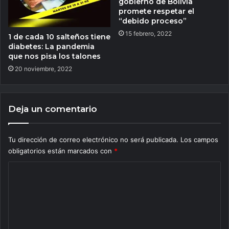
gobierno de Bolivia
promete respetar el
“debido proceso”
15 febrero, 2022
1 de cada 10 salteños tiene
diabetes: La pandemia
que nos pisa los talones
20 noviembre, 2022
Deja un comentario
Tu dirección de correo electrónico no será publicada.
Los campos
obligatorios están marcados con
*
C
o
m
e