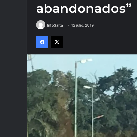
abandonados”
InfoSalta
12 julio, 2019
Facebook
X