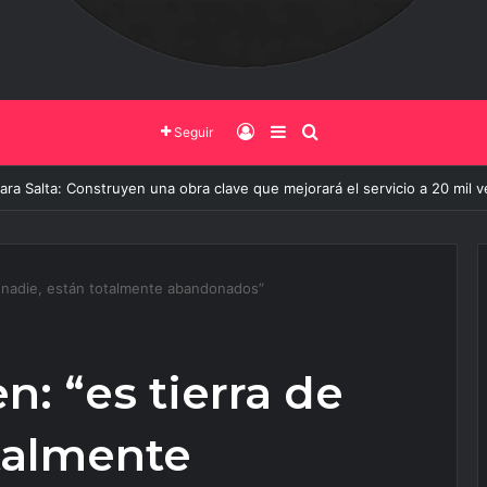
Iniciar Sesión
Barra Lateral
Buscar
Seguir
to de Salta vive su mayor transformación: Así avanza la obra que cambi
de nadie, están totalmente abandonados”
n: “es tierra de
talmente