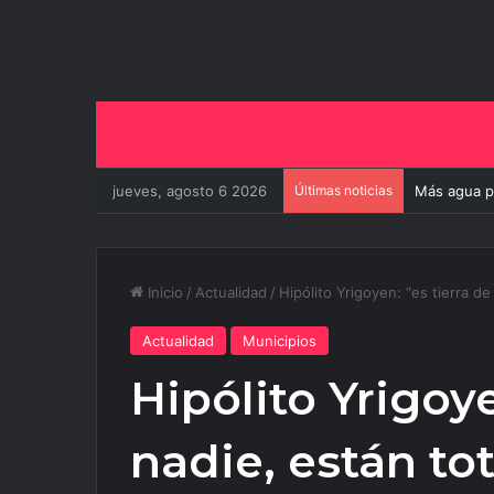
jueves, agosto 6 2026
Últimas noticias
El aeropuer
Inicio
/
Actualidad
/
Hipólito Yrigoyen: “es tierra 
Actualidad
Municipios
Hipólito Yrigoye
nadie, están to