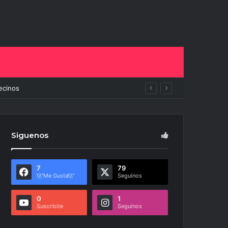
ará todo
Siguenos
7
79
\\\"Me Gusta\\\"
Seguínos
0
1
Suscribite
Seguínos