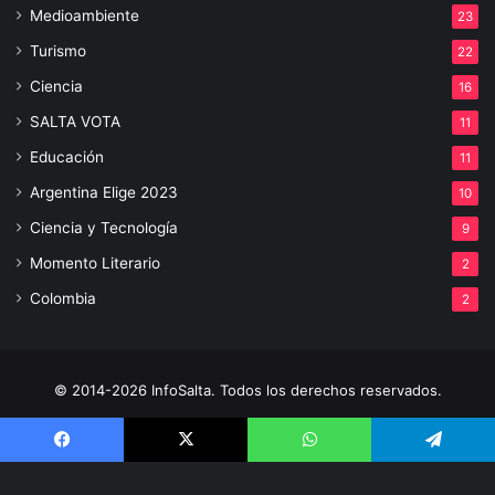
Medioambiente
23
Turismo
22
Ciencia
16
SALTA VOTA
11
Educación
11
Argentina Elige 2023
10
Ciencia y Tecnología
9
Momento Literario
2
Colombia
2
© 2014-2026 InfoSalta. Todos los derechos reservados.
Propietario: InfoSalta Producción. RNPI: En trámite. Contacto:
3872288394 E-mail: infosaltaredaccion@gmail.com
Facebook
X
WhatsApp
Telegram