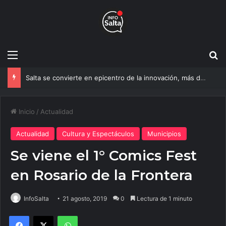
Menú
B
Salta se convierte en epicentro de la innovación, más de 600 personas ya participan del NOA Innova
Inicio
/
Actualidad
Actualidad
Cultura y Espectáculos
Municipios
Se viene el 1° Comics Fest
en Rosario de la Frontera
InfoSalta
21 agosto, 2019
0
Lectura de 1 minuto
Facebook
X
WhatsApp