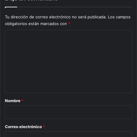
Tu dirección de correo electrónico no será publicada.
Los campos
obligatorios están marcados con
*
C
o
m
e
n
t
a
r
Nombre
*
i
o
*
Correo electrónico
*