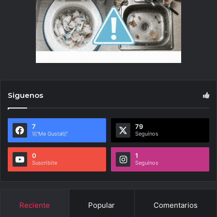
Siguenos
7
79
\\\"Me Gusta\\\"
Seguínos
0
1
Suscribite
Seguínos
Reciente
Popular
Comentarios