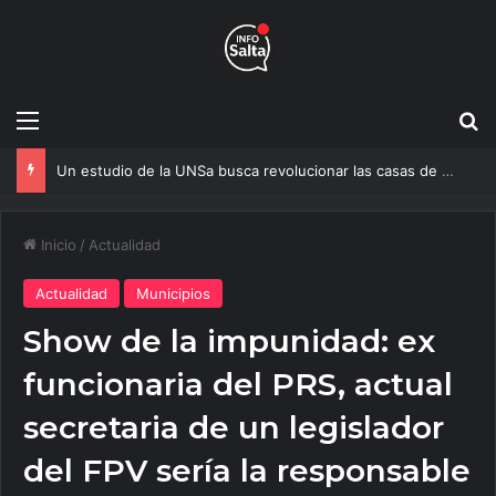
Menú
B
Un estudio de la UNSa busca revolucionar las casas de adobe y hacerlas más seguras
Inicio
/
Actualidad
Actualidad
Municipios
Show de la impunidad: ex
funcionaria del PRS, actual
secretaria de un legislador
del FPV sería la responsable