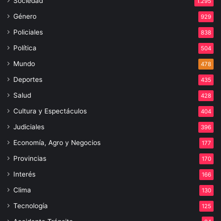
Sociedad
1.295
Género
929
Policiales
838
Política
504
Mundo
478
Deportes
435
Salud
428
Cultura y Espectáculos
404
Judiciales
396
Economía, Agro y Negocios
177
Provincias
170
Interés
166
Clima
130
Tecnología
125