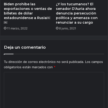
Biden prohíbe las
¿Y los tucumanos? El
exportaciones o ventas de
senador D’Auria ahora
billetes de dólar
denuncia persecución
estadounidense a Rusia￼
política y amenaza con
￼
renunciar a su cargo
11 marzo, 2022
8 junio, 2021
Deja un comentario
Tu dirección de correo electrónico no será publicada.
Los campos
obligatorios están marcados con
*
C
o
m
e
n