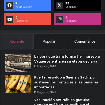
7
79
\\\"Me Gusta\\\"
Seguínos
0
1
Suscribite
Seguínos
Reciente
Popular
Comentarios
La obra que transformará el ingreso a
Vaqueros entra en su etapa decisiva
6 agosto, 2026
Fuerte respaldo a Sáenz y Sadir por
sostener los controles a las bananas
importadas
6 agosto, 2026
Vacunación antirrábica gratuita:
Conocé qué barrios recibirán el