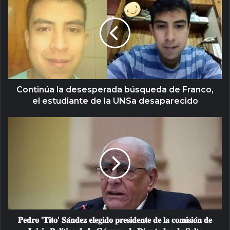
Continúa la desesperada búsqueda de Franco,
el estudiante de la UNSa desaparecido
𝐏𝐞𝐝𝐫𝐨 '𝐓𝐢𝐭𝐨' 𝐒𝐚́𝐧𝐝𝐞𝐳 𝐞𝐥𝐞𝐠𝐢𝐝𝐨 𝐩𝐫𝐞𝐬𝐢𝐝𝐞𝐧𝐭𝐞 𝐝𝐞 𝐥𝐚 𝐜𝐨𝐦𝐢𝐬𝐢𝐨́𝐧 𝐝𝐞