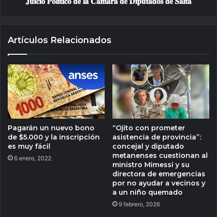
𝐉𝐮𝐢𝐜𝐢𝐨 𝐏𝐨𝐥𝐢́𝐭𝐢𝐜𝐨 𝐝𝐞 𝐥𝐚 𝐂𝐚́𝐦𝐚𝐫𝐚 𝐝𝐞 𝐃𝐢𝐩𝐮𝐭𝐚𝐝𝐨𝐬 𝐝𝐞 𝐒𝐚𝐥𝐭𝐚
Artículos Relacionados
Pagarán un nuevo bono
“Ojito con prometer
de $5.000 y la inscripción
asistencia de provincia”:
es muy fácil
concejal y diputado
metanenses cuestionan al
6 enero, 2022
ministro Mimessi y su
directora de emergencias
por no ayudar a vecinos y
a un niño quemado
9 febrero, 2026