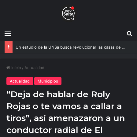
Menú
B
Un estudio de la UNSa busca revolucionar las casas de adobe y hacerlas más seguras
Inicio
/
Actualidad
Actualidad
Municipios
“Deja de hablar de Roly
Rojas o te vamos a callar a
tiros”, así amenazaron a un
conductor radial de El