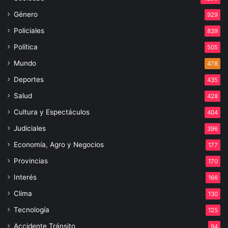
Género
929
Policiales
839
Política
505
Mundo
478
Deportes
435
Salud
428
Cultura y Espectáculos
404
Judiciales
396
Economía, Agro y Negocios
177
Provincias
170
Interés
166
Clima
130
Tecnología
125
Accidente Tránsito
94