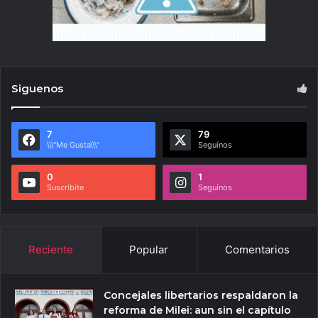
Siguenos
7
79
\\\"Me Gusta\\\"
Seguínos
0
1
Suscribite
Seguínos
Reciente
Popular
Comentarios
Concejales libertarios respaldaron la
reforma de Milei: aun sin el capítulo