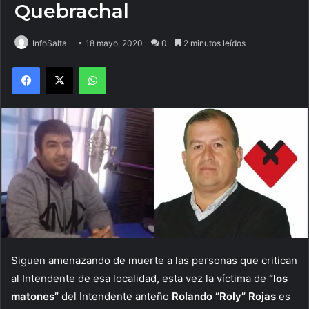
Quebrachal
InfoSalta
18 mayo, 2020
0
2 minutos leídos
Facebook
X
WhatsApp
Siguen amenazando de muerte a las personas que critican
al Intendente de esa localidad, esta vez la víctima de
“los
matones”
del Intendente anteño
Rolando “Roly” Rojas
es