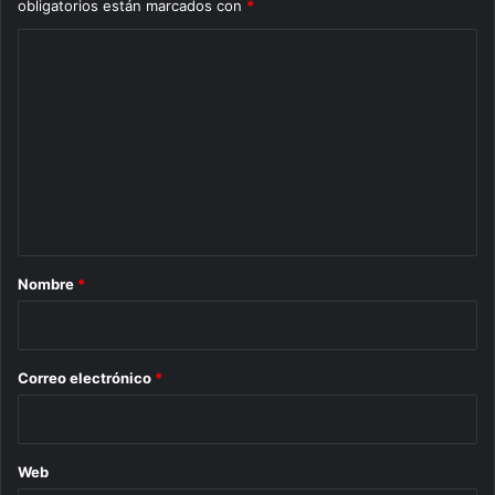
obligatorios están marcados con
*
C
o
m
e
n
t
a
r
Nombre
*
i
o
*
Correo electrónico
*
Web