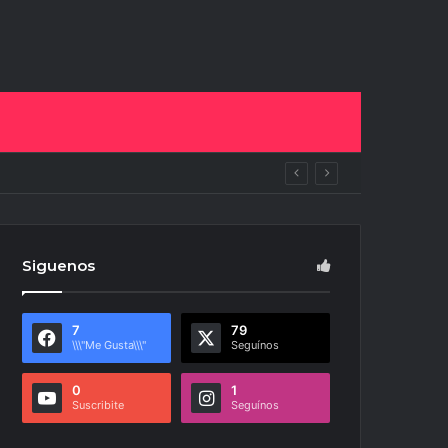
pan del NOA Innova
Siguenos
7
79
\\\"Me Gusta\\\"
Seguínos
0
1
Suscribite
Seguínos