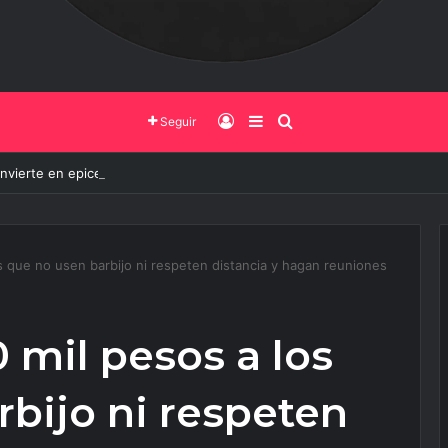
Iniciar Sesión
Barra Lateral
Buscar
Seguir
onvierte en epicentro de la innovación, más de 600 personas ya partici
s que no usen barbijo ni respeten distancia y hagan reuniones
 mil pesos a los
bijo ni respeten