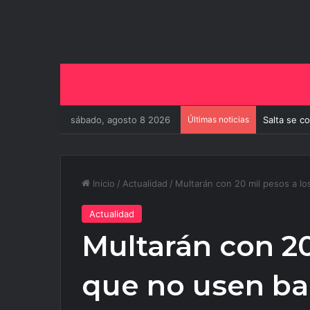
sábado, agosto 8 2026
Últimas noticias
Salta se c
Inicio
/
Actualidad
/
Multarán con 20 mil pesos a lo
Actualidad
Multarán con 20
que no usen bar