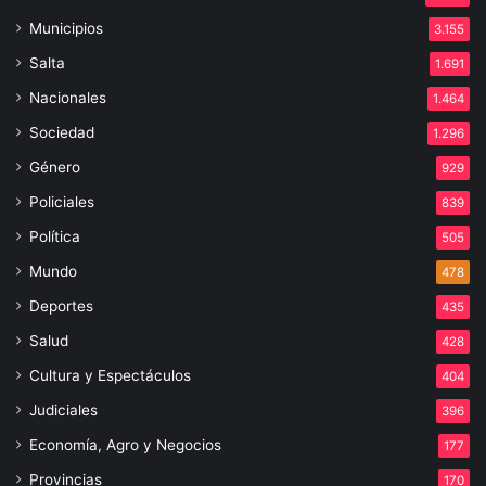
Municipios
3.155
Salta
1.691
Nacionales
1.464
Sociedad
1.296
Género
929
Policiales
839
Política
505
Mundo
478
Deportes
435
Salud
428
Cultura y Espectáculos
404
Judiciales
396
Economía, Agro y Negocios
177
Provincias
170