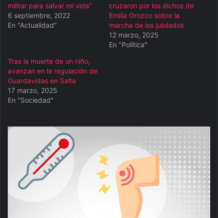
militar para salvar mi vida”
cruzaron por los dichos de
6 septiembre, 2022
Emilia Orozco sobre la
En "Actualidad"
marcha de los jubilados
12 marzo, 2025
En "Política"
Tras la muerte de un niño,
avanzan en la regulación de
Guardavidas en Salta
17 marzo, 2025
En "Sociedad"