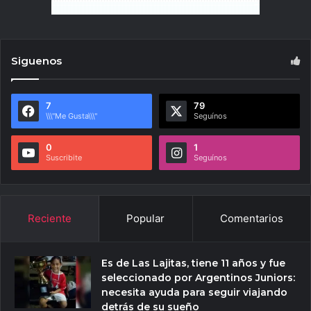
Siguenos
7
79
\\\"Me Gusta\\\"
Seguínos
0
1
Suscribite
Seguínos
Reciente
Popular
Comentarios
Es de Las Lajitas, tiene 11 años y fue
seleccionado por Argentinos Juniors:
necesita ayuda para seguir viajando
detrás de su sueño