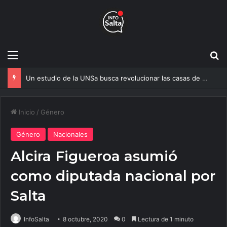
Menú
B
Un estudio de la UNSa busca revolucionar las casas de adobe y hacerlas más seguras
Inicio
/
Género
Género
Nacionales
Alcira Figueroa asumió
como diputada nacional por
Salta
InfoSalta
8 octubre, 2020
0
Lectura de 1 minuto