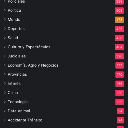
Policiales
839
Política
505
Mundo
478
Deportes
435
Salud
428
Cultura y Espectáculos
404
Judiciales
396
Economía, Agro y Negocios
177
Provincias
170
Interés
166
Clima
130
Tecnología
125
Data Animal
94
Accidente Tránsito
94