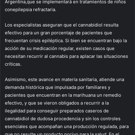
Argentina
,
qu
e
se implementará en
tratamientos
de niños
con
epilepsia refractaria
.
Los especialistas aseguran que el cannabidiol resulta
efectivo para un gran porcentaje de pacientes que
frecuentan crisis
epiléptica. Si bien se encuentran bajo la
acción de su medicación regular, existen casos que
nece
sitan recurrir al cannabis para aplacar las situaciones
críticas.
Asimismo, este avance en materia sanitaria, a
tiende una
demanda
histórica que
impulsa
da por
familiares y
pacientes que encuentran en la marihuana un remedio
efectivo, y
que
se vieron obligado
s a recurrir a la
ilegalidad para conseguir preparados caseros de
cannabidiol
de dudosa procedencia y
sin los controles
esenciales que acompañan una
producción
regulada,
para
que no resulte un producto nocivo para la salud
. En el