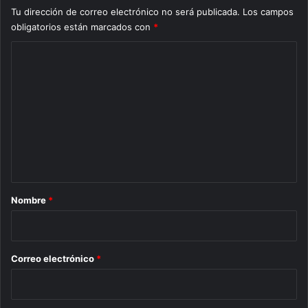
Tu dirección de correo electrónico no será publicada.
Los campos
obligatorios están marcados con
*
C
o
m
e
n
t
a
r
Nombre
*
i
o
*
Correo electrónico
*