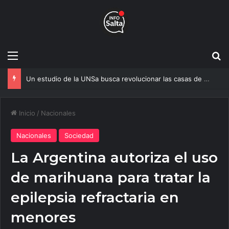
Menú
B
Un estudio de la UNSa busca revolucionar las casas de adobe y hacerlas más seguras
Inicio
/
Nacionales
Nacionales
Sociedad
La Argentina autoriza el uso
de marihuana para tratar la
epilepsia refractaria en
menores