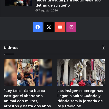
necesita ayuda para seguir viajando
detrás de su sueño
7 agosto, 2026
Facebook
X
YouTube
Instagram
Ultimos
“Ley Lola”: Salta busca
Las imágenes peregrinas
castigar el abandono
llegan a Salta: Cuándo y
animal con multas,
dónde será la jornada de
arrestos y hasta dos años
fe y tradición