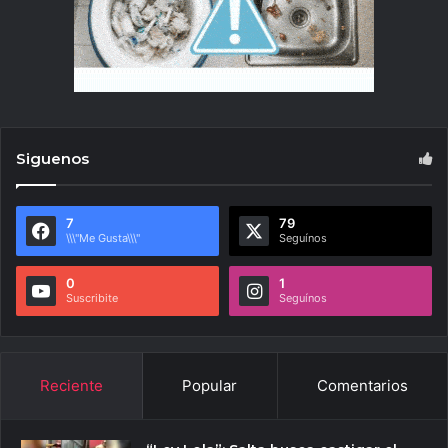
Siguenos
7
79
\\\"Me Gusta\\\"
Seguínos
0
1
Suscribite
Seguínos
Reciente
Popular
Comentarios