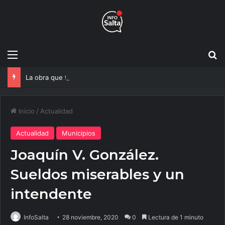
Menú
B
La obra que transformará el ingreso a Vaqueros entra en su etapa decisiva
Inicio
/
Actualidad
Actualidad
Municipios
Joaquín V. González.
Sueldos miserables y un
intendente
InfoSalta
28 noviembre, 2020
0
Lectura de 1 minuto