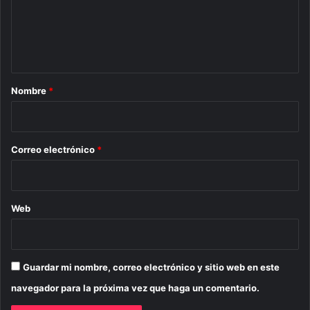
e
n
t
a
r
Nombre
*
i
o
*
Correo electrónico
*
Web
Guardar mi nombre, correo electrónico y sitio web en este
navegador para la próxima vez que haga un comentario.