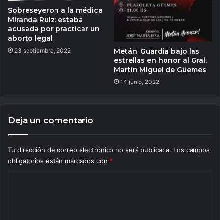
Sobreseyeron a la médica
Miranda Ruiz: estaba
acusada por practicar un
aborto legal
23 septiembre, 2022
Metán: Guardia bajo las
estrellas en honor al Gral.
Martín Miguel de Güemes
14 junio, 2022
Deja un comentario
Tu dirección de correo electrónico no será publicada.
Los campos
obligatorios están marcados con
*
C
o
m