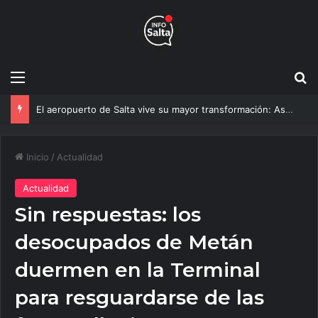
Menú
B
La Catedral recupera su esplendor: así será la nueva iluminación que sorprenderá a los peregrinos en el Milagro
Inicio
/
Actualidad
Actualidad
Sin respuestas: los
desocupados de Metán
duermen en la Terminal
para resguardarse de las