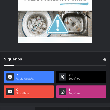
Siguenos
7
79
\\\"Me Gusta\\\"
Seguínos
0
1
Suscribite
Seguínos