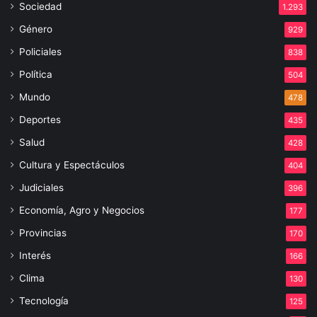
Sociedad
1.293
Género
929
Policiales
838
Política
504
Mundo
478
Deportes
435
Salud
428
Cultura y Espectáculos
404
Judiciales
396
Economía, Agro y Negocios
177
Provincias
170
Interés
166
Clima
130
Tecnología
125