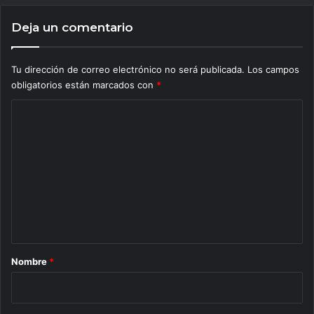
Deja un comentario
Tu dirección de correo electrónico no será publicada.
Los campos
obligatorios están marcados con
*
C
o
m
e
n
t
a
r
Nombre
*
i
o