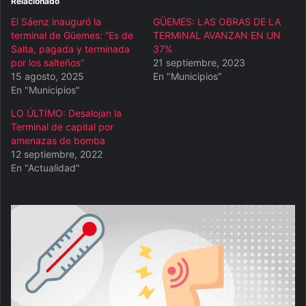
Relacionado
El Sáenz inauguró la
GÜEMES: LAS OBRAS DE LA
terminal de Güemes: “Es de
TERMINAL AVANZAN EN UN
Salta, pagada y terminada
37%
por los salteños”
21 septiembre, 2023
15 agosto, 2025
En "Municipios"
En "Municipios"
LO ÚLTIMO: Desalojan la
Terminal de capital por
amenazas de bomba
12 septiembre, 2022
En "Actualidad"