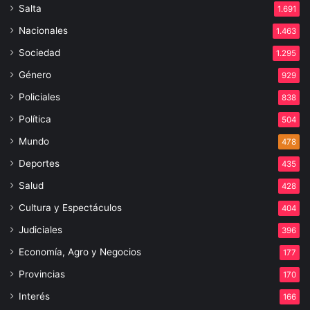
Salta
1.691
Nacionales
1.463
Sociedad
1.295
Género
929
Policiales
838
Política
504
Mundo
478
Deportes
435
Salud
428
Cultura y Espectáculos
404
Judiciales
396
Economía, Agro y Negocios
177
Provincias
170
Interés
166