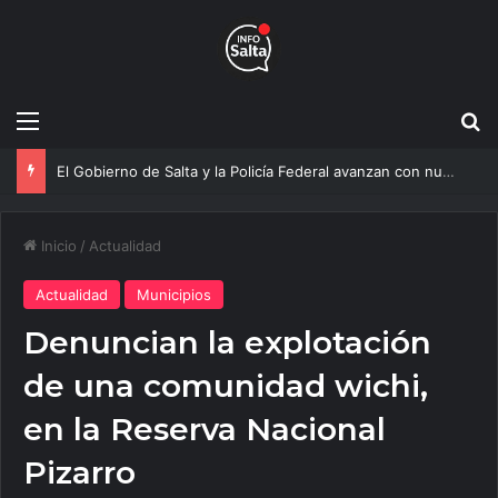
Menú
B
Más agua para Salta: Construyen una obra clave que mejorará el servicio a 20 mil vecinos
Inicio
/
Actualidad
Actualidad
Municipios
Denuncian la explotación
de una comunidad wichi,
en la Reserva Nacional
Pizarro