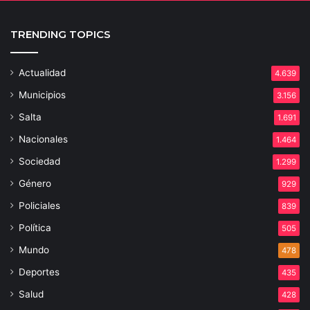
TRENDING TOPICS
Actualidad
4.639
Municipios
3.156
Salta
1.691
Nacionales
1.464
Sociedad
1.299
Género
929
Policiales
839
Política
505
Mundo
478
Deportes
435
Salud
428