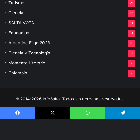
Turismo
21
Ciencia
16
SALTA VOTA
11
Educación
11
Argentina Elige 2023
10
Ciencia y Tecnología
9
Momento Literario
2
Colombia
2
© 2014-2026 InfoSalta. Todos los derechos reservados.
Propietario: InfoSalta Producción. RNPI: En trámite. Contacto:
3872288394 E-mail: infosaltaredaccion@gmail.com
Facebook
X
WhatsApp
Telegram
Facebook
X
YouTube
Instagram