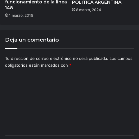
funcionamiento de la linea
POLÍTICA ARGENTINA
148
8 marzo, 2024
1 marzo, 2018
Deja un comentario
Tu dirección de correo electrónico no será publicada.
Los campos
obligatorios están marcados con
*
C
o
m
e
n
t
a