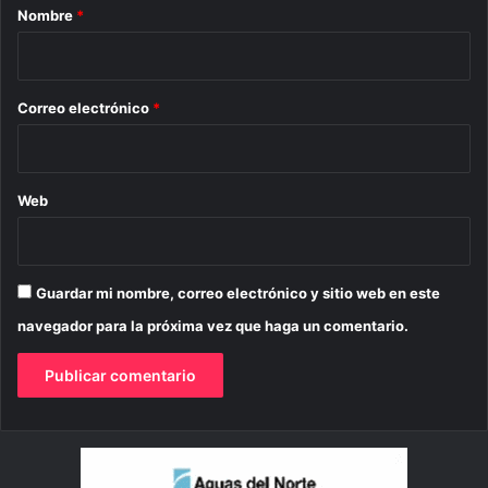
r
Nombre
*
i
o
*
Correo electrónico
*
Web
Guardar mi nombre, correo electrónico y sitio web en este
navegador para la próxima vez que haga un comentario.