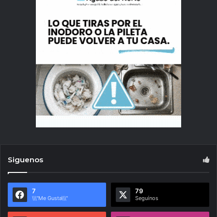
Siguenos
7
79
\\\"Me Gusta\\\"
Seguínos