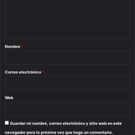
e
n
t
a
r
Nombre
*
i
o
*
Correo electrónico
*
Web
Guardar mi nombre, correo electrónico y sitio web en este
navegador para la próxima vez que haga un comentario.