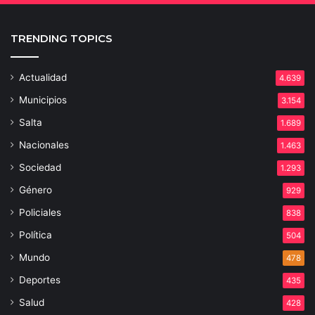
TRENDING TOPICS
Actualidad
4.639
Municipios
3.154
Salta
1.689
Nacionales
1.463
Sociedad
1.293
Género
929
Policiales
838
Política
504
Mundo
478
Deportes
435
Salud
428