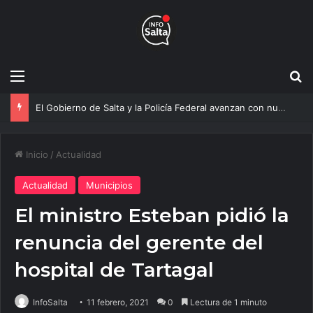
Menú
B
El Gobierno de Salta y la Policía Federal avanzan con nuevas medidas contra el delito
Inicio
/
Actualidad
Actualidad
Municipios
El ministro Esteban pidió la
renuncia del gerente del
hospital de Tartagal
InfoSalta
11 febrero, 2021
0
Lectura de 1 minuto