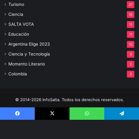
Turismo
21
Ciencia
16
SALTA VOTA
11
Educación
11
Argentina Elige 2023
10
Ciencia y Tecnología
9
Momento Literario
2
Colombia
2
© 2014-2026 InfoSalta. Todos los derechos reservados.
Propietario: InfoSalta Producción. RNPI: En trámite. Contacto:
3872288394 E-mail: infosaltaredaccion@gmail.com
Facebook
X
WhatsApp
Telegram
Facebook
X
YouTube
Instagram