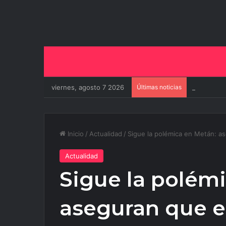
viernes, agosto 7 2026
Últimas noticias
El Gobiern
Inicio
/
Actualidad
/
Sigue la polémica en Metán: as
Actualidad
Sigue la polém
aseguran que e