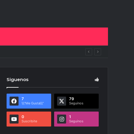
ito
Siguenos
7
79
\\\"Me Gusta\\\"
Seguínos
0
1
Suscribite
Seguínos