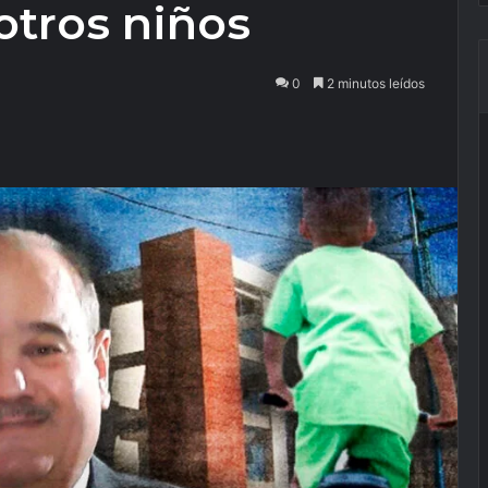
 otros niños
0
2 minutos leídos