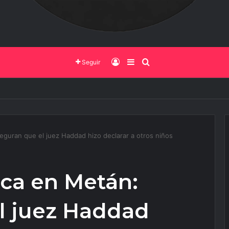
Iniciar Sesión
Barra Lateral
Buscar
Seguir
o de Salta y la Policía Federal avanzan con nuevas medidas contra el del
eguran que el juez Haddad hizo declarar a otros niños
ica en Metán:
l juez Haddad