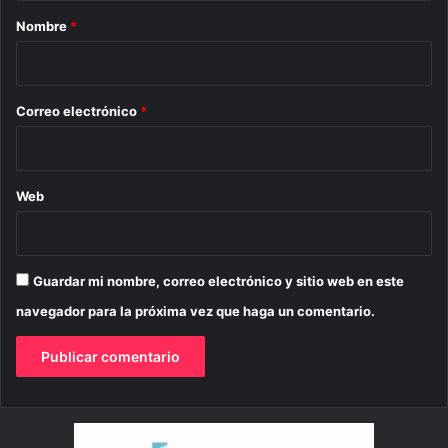
r
Nombre
*
i
o
*
Correo electrónico
*
Web
Guardar mi nombre, correo electrónico y sitio web en este
navegador para la próxima vez que haga un comentario.