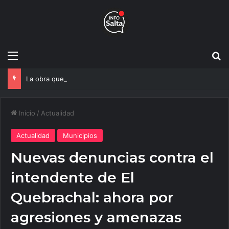
Menú
B
La obra que transformará el ingreso a Vaqueros entra en su etapa decisiva
Inicio
/
Actualidad
Actualidad
Municipios
Nuevas denuncias contra el
intendente de El
Quebrachal: ahora por
agresiones y amenazas