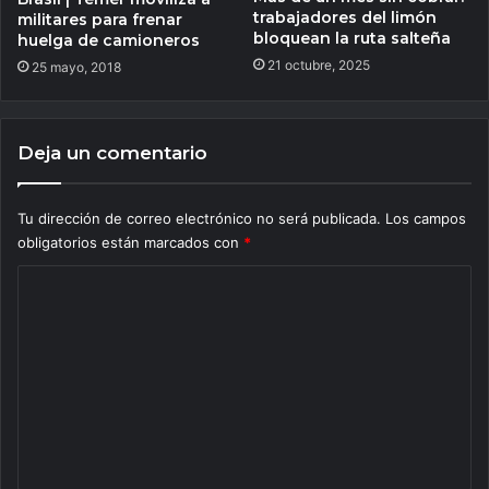
trabajadores del limón
militares para frenar
bloquean la ruta salteña
huelga de camioneros
21 octubre, 2025
25 mayo, 2018
Deja un comentario
Tu dirección de correo electrónico no será publicada.
Los campos
obligatorios están marcados con
*
C
o
m
e
n
t
a