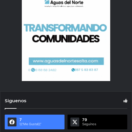
Siguenos
7
79
\\\"Me Gusta\\\"
Seguínos