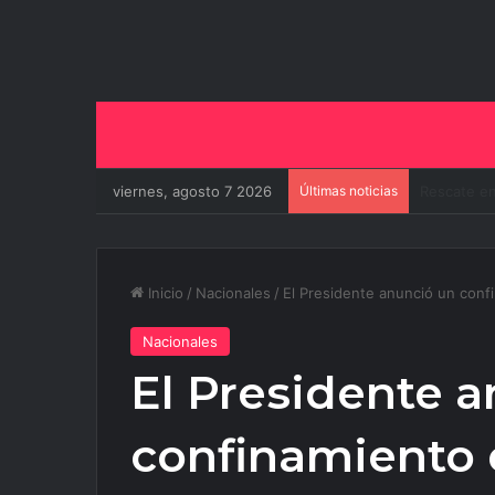
viernes, agosto 7 2026
Últimas noticias
El Gobiern
Inicio
/
Nacionales
/
El Presidente anunció un confi
Nacionales
El Presidente 
confinamiento e