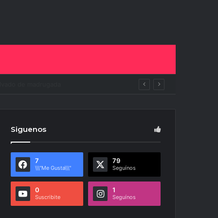
ito
Siguenos
7
79
\\\"Me Gusta\\\"
Seguínos
0
1
Suscribite
Seguínos