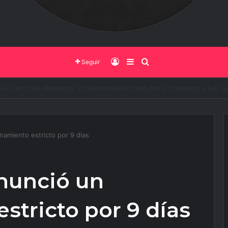
Iniciar Sesión
Barra Lateral
Buscar
Seguir
o de Salta y la Policía Federal avanzan con nuevas medidas contra el del
namiento estricto por 9 días
anunció un
stricto por 9 días