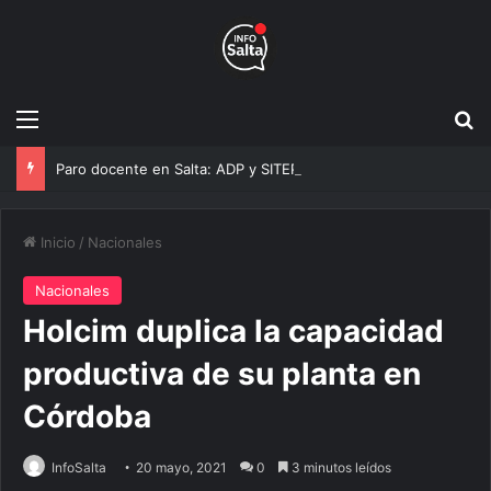
Menú
B
Paro docente en Salta: ADP y SITEPSA se suman a la medida nacional de CTERA
Inicio
/
Nacionales
Nacionales
Holcim duplica la capacidad
productiva de su planta en
Córdoba
InfoSalta
20 mayo, 2021
0
3 minutos leídos