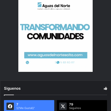
Siguenos
7
79
\\\"Me Gusta\\\"
Seguínos