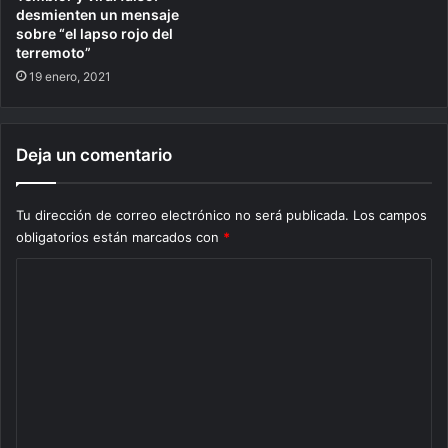
desmienten un mensaje
sobre “el lapso rojo del
terremoto”
19 enero, 2021
Deja un comentario
Tu dirección de correo electrónico no será publicada.
Los campos
obligatorios están marcados con
*
C
o
m
e
n
t