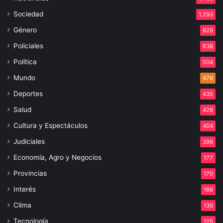
Sociedad
1.293
Género
929
Policiales
838
Política
504
Mundo
478
Deportes
435
Salud
428
Cultura y Espectáculos
404
Judiciales
396
Economía, Agro y Negocios
177
Provincias
170
Interés
166
Clima
130
Tecnología
125