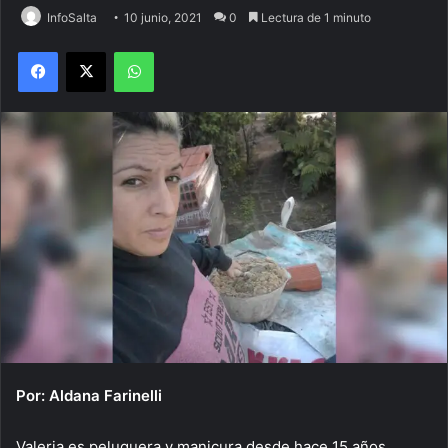
InfoSalta
10 junio, 2021
0
Lectura de 1 minuto
Facebook
X
WhatsApp
Por: Aldana Farinelli
Valeria es peluquera y manicura desde hace 15 años,