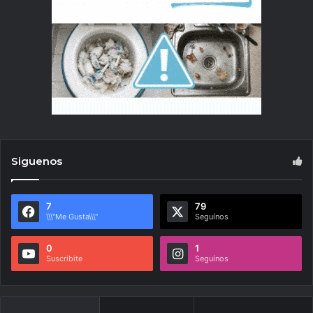
Siguenos
7
79
\\\"Me Gusta\\\"
Seguínos
0
1
Suscribite
Seguínos