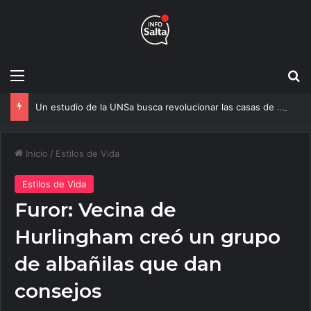
Menú
B
Un estudio de la UNSa busca revolucionar las casas de adobe y hacerlas más seguras
Inicio
/
Estilos de Vida
Estilos de Vida
Furor: Vecina de
Hurlingham creó un grupo
de albañilas que dan
consejos