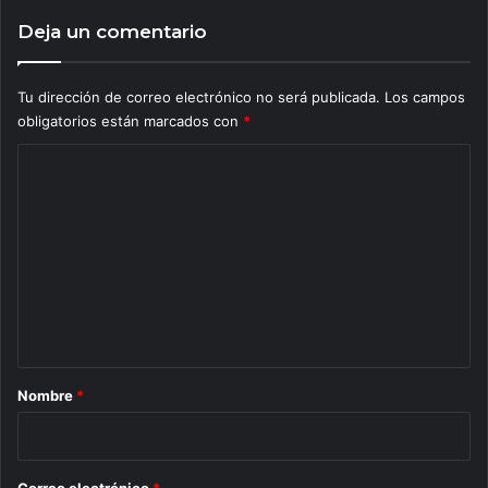
Deja un comentario
Tu dirección de correo electrónico no será publicada.
Los campos
obligatorios están marcados con
*
C
o
m
e
n
t
a
r
Nombre
*
i
o
*
Correo electrónico
*