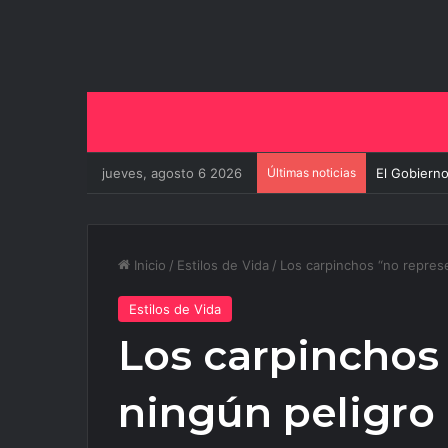
jueves, agosto 6 2026
Últimas noticias
El Gobierno
Inicio
/
Estilos de Vida
/
Los carpinchos “no represe
Estilos de Vida
Los carpinchos
ningún peligro 