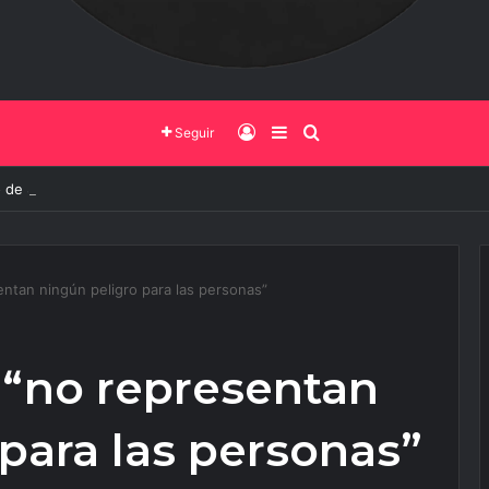
Iniciar Sesión
Barra Lateral
Buscar
Seguir
 de Salta y la Policía Federal avanzan con nuevas medidas contra el deli
ntan ningún peligro para las personas”
 “no representan
para las personas”