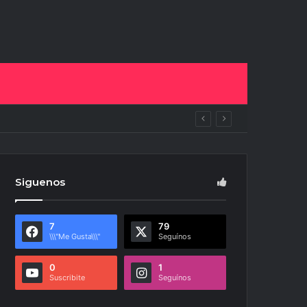
to
Siguenos
7
79
\\\"Me Gusta\\\"
Seguínos
0
1
Suscribite
Seguínos