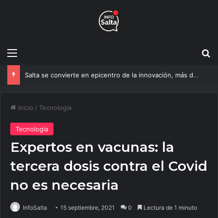
Menú
B
Salta se convierte en epicentro de la innovación, más de 600 personas ya participan del NOA Innova
Inicio
/
Tecnología
Tecnología
Expertos en vacunas: la
tercera dosis contra el Covid
no es necesaria
InfoSalta
15 septiembre, 2021
0
Lectura de 1 minuto