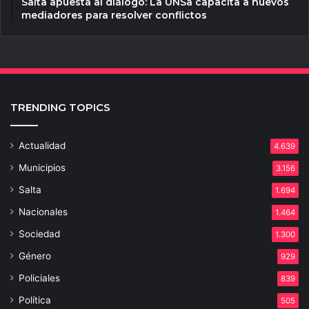
Salta apuesta al diálogo: La UNSa capacita a nuevos
mediadores para resolver conflictos
TRENDING TOPICS
Actualidad
4.639
Municipios
3.156
Salta
1.694
Nacionales
1.464
Sociedad
1.300
Género
929
Policiales
839
Política
505