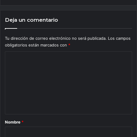
Deja un comentario
Tu dirección de correo electrónico no será publicada.
Los campos
obligatorios están marcados con
*
C
o
m
e
n
t
a
r
Nombre
*
i