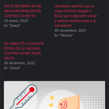
SALTA RECIBIRÁ 28 MIL
Joe Biden advirtió que la
VACUNAS BIVALENTES
cepa Ómicron llegará a
CONTRA COVID-19
EEUU pero descartó volver
23 enero, 2023
a aplicar restricciones a la
En "Salud"
circulación
29 noviembre, 2021
En "Mundo"
SE HABILITÓ LA QUINTA
DOSIS DE LA VACUNA
CONTRA COVID-19 EN
SALTA
26 diciembre, 2022
En "Salud"