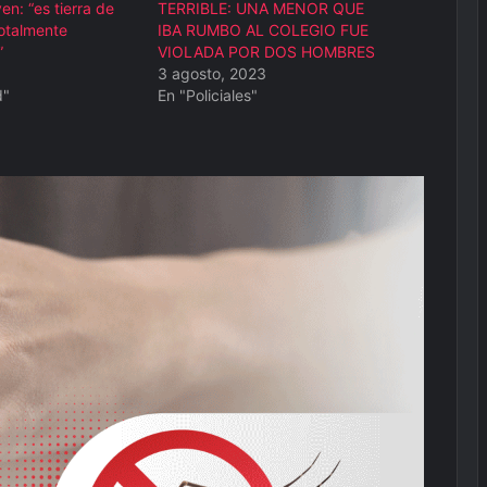
en: “es tierra de
TERRIBLE: UNA MENOR QUE
totalmente
IBA RUMBO AL COLEGIO FUE
”
VIOLADA POR DOS HOMBRES
3 agosto, 2023
d"
En "Policiales"