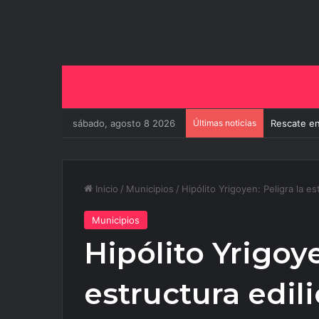
sábado, agosto 8 2026
Últimas noticias
El Gobiern
Inicio
/
Municipios
/
Hipólito Yrigoyen: Peligra la es
Municipios
Hipólito Yrigoye
estructura edili