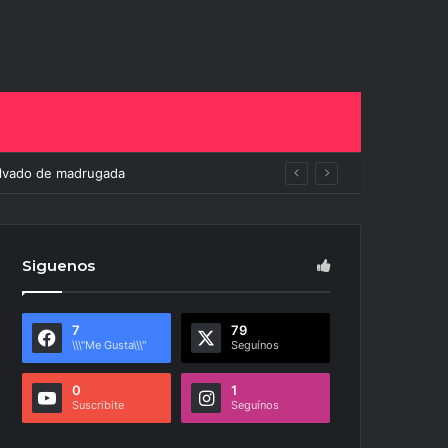
ito
Siguenos
7
79
\\\"Me Gusta\\\"
Seguínos
0
1
Suscribite
Seguínos