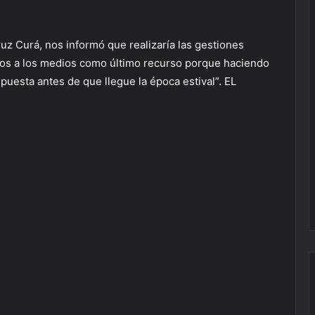
uz Curá, nos informó que realizaría las gestiones
amos a los medios como último recurso porque haciendo
puesta antes de que llegue la época estival”. EL