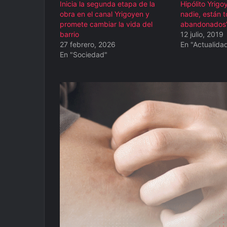
Inicia la segunda etapa de la
Hipólito Yrigoy
obra en el canal Yrigoyen y
nadie, están 
promete cambiar la vida del
abandonados
barrio
12 julio, 2019
27 febrero, 2026
En "Actualida
En "Sociedad"