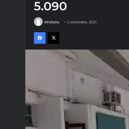
5.090
InfoSalta
2 noviembre, 2021
Facebook
X