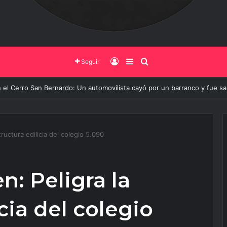
Iniciar Sesión
Barra Lateral
Buscar
Seguir
o de Salta y la Policía Federal avanzan con nuevas medidas contra el del
tructura edilicia del colegio 5.090
n: Peligra la
cia del colegio