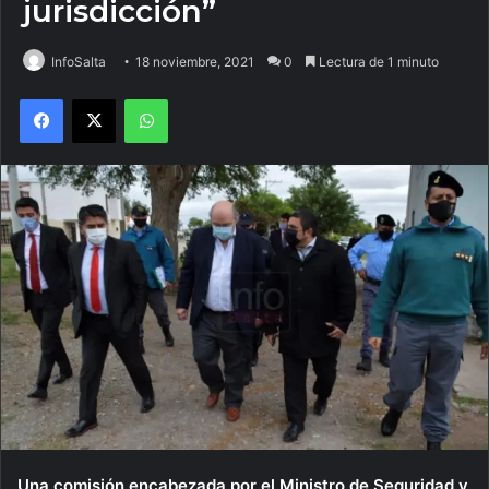
jurisdicción”
InfoSalta
18 noviembre, 2021
0
Lectura de 1 minuto
Facebook
X
WhatsApp
Una comisión encabezada por el Ministro de Seguridad y