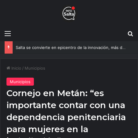
Menú
B
Salta se convierte en epicentro de la innovación, más de 600 personas ya participan del NOA Innova
Inicio
/
Municipios
Municipios
Cornejo en Metán: “es
importante contar con una
dependencia penitenciaria
para mujeres en la