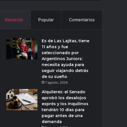
Reciente
Popular
Comentarios
Es de Las Lajitas, tiene
11 años y fue
seleccionado por
Argentinos Juniors:
necesita ayuda para
seguir viajando detrás
de su sueño
7 agosto, 2026
Alquileres: el Senado
aprobó los desalojos
exprés y los inquilinos
tendrán 10 días para
pagar antes de una
demanda