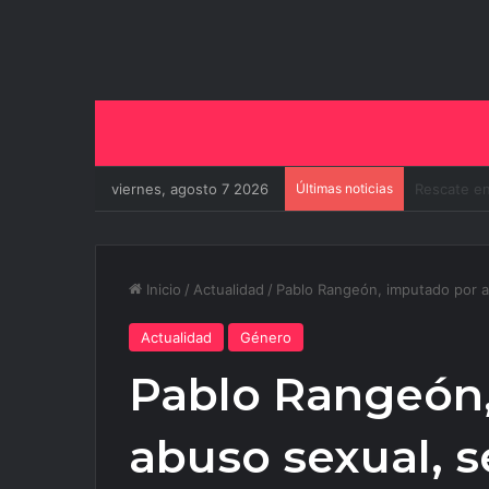
viernes, agosto 7 2026
Últimas noticias
El Gobiern
Inicio
/
Actualidad
/
Pablo Rangeón, imputado por ab
Actualidad
Género
Pablo Rangeón
abuso sexual, s