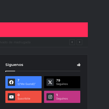
ito
Siguenos
7
79
\\\"Me Gusta\\\"
Seguínos
0
1
Suscribite
Seguínos