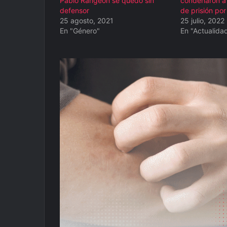
Pablo Rangeón se quedó sin
condenaron a
defensor
de prisión po
25 agosto, 2021
25 julio, 2022
En "Género"
En "Actualida