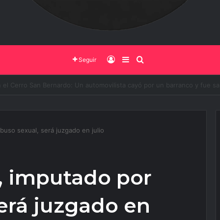
Iniciar Sesión
Barra Lateral
Buscar
Seguir
o de Salta y la Policía Federal avanzan con nuevas medidas contra el del
uso sexual, será juzgado en julio
, imputado por
erá juzgado en