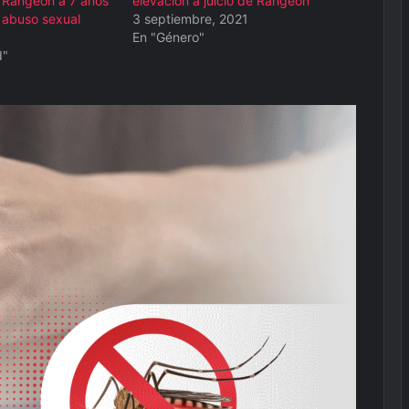
 Rangeón a 7 años
elevación a juicio de Rangeón
r abuso sexual
3 septiembre, 2021
En "Género"
d"