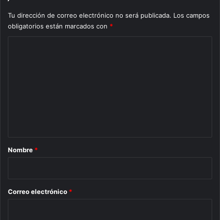
Tu dirección de correo electrónico no será publicada.
Los campos
obligatorios están marcados con
*
C
o
m
e
n
t
a
r
Nombre
*
i
o
*
Correo electrónico
*