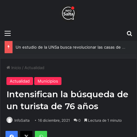
Menú
B
Un estudio de la UNSa busca revolucionar las casas de adobe y hacerlas más seguras
Inicio
/
Actualidad
Actualidad
Municipios
Intensifican la búsqueda de
un turista de 76 años
InfoSalta
16 diciembre, 2021
0
Lectura de 1 minuto
Facebook
X
WhatsApp