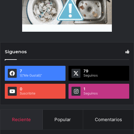
Siguenos
7
79
\\\"Me Gusta\\\"
Seguínos
0
1
Suscribite
Seguínos
Reciente
Popular
Comentarios