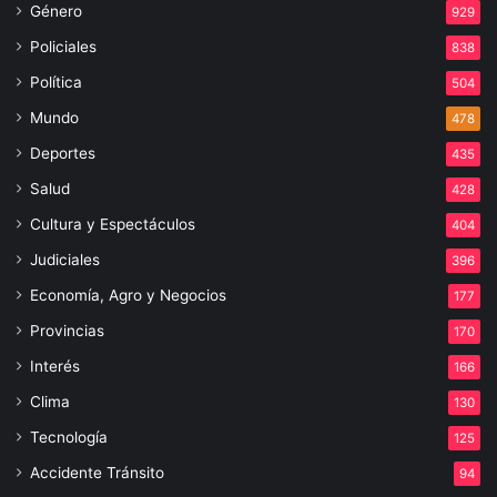
Género
929
Policiales
838
Política
504
Mundo
478
Deportes
435
Salud
428
Cultura y Espectáculos
404
Judiciales
396
Economía, Agro y Negocios
177
Provincias
170
Interés
166
Clima
130
Tecnología
125
Accidente Tránsito
94