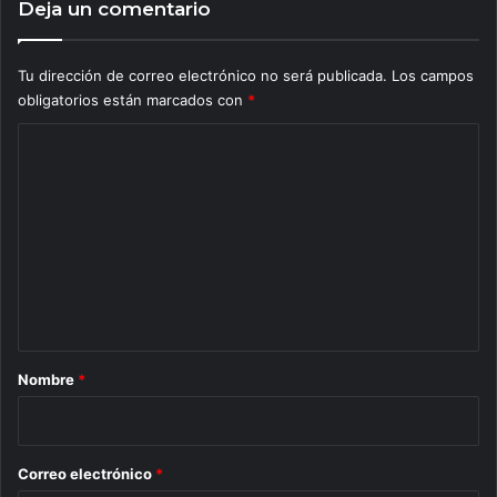
Deja un comentario
Tu dirección de correo electrónico no será publicada.
Los campos
obligatorios están marcados con
*
C
o
m
e
n
t
a
r
Nombre
*
i
o
*
Correo electrónico
*