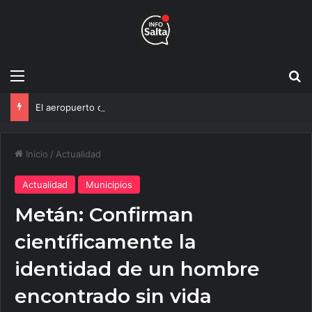
Menú
B
El aeropuerto de Salta vive su mayor transformación: Así avanza la obra que cambiará todo
Inicio
/
Actualidad
Actualidad
Municipios
Metán: Confirman
científicamente la
identidad de un hombre
encontrado sin vida