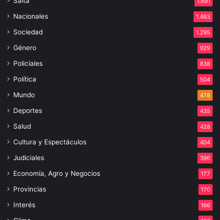
Salta
1.691
Nacionales
1.463
Sociedad
1.295
Género
929
Policiales
838
Política
504
Mundo
478
Deportes
435
Salud
428
Cultura y Espectáculos
404
Judiciales
396
Economía, Agro y Negocios
177
Provincias
170
Interés
166