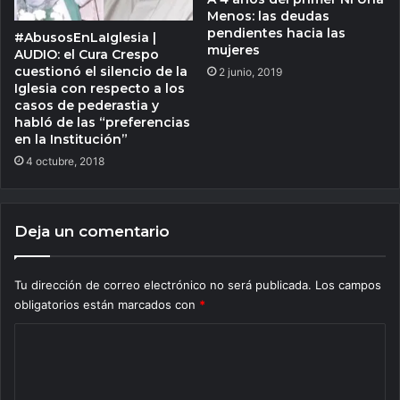
Menos: las deudas
pendientes hacia las
#AbusosEnLaIglesia |
mujeres
AUDIO: el Cura Crespo
cuestionó el silencio de la
2 junio, 2019
Iglesia con respecto a los
casos de pederastia y
habló de las “preferencias
en la Institución”
4 octubre, 2018
Deja un comentario
Tu dirección de correo electrónico no será publicada.
Los campos
obligatorios están marcados con
*
C
o
m