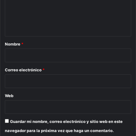
e
n
t
a
r
Nombre
*
i
o
*
Correo electrónico
*
Web
Guardar mi nombre, correo electrónico y sitio web en este
navegador para la próxima vez que haga un comentario.