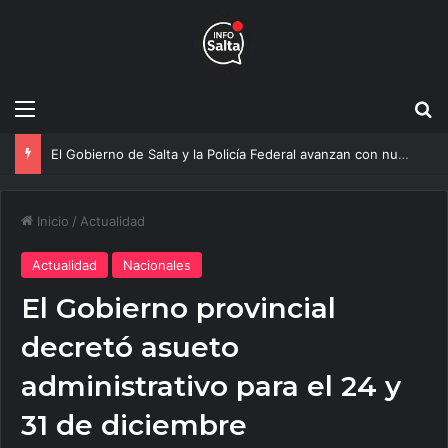
Menú
B
Más agua para Salta: Construyen una obra clave que mejorará el servicio a 20 mil vecinos
Inicio
/
Actualidad
Actualidad
Nacionales
El Gobierno provincial
decretó asueto
administrativo para el 24 y
31 de diciembre