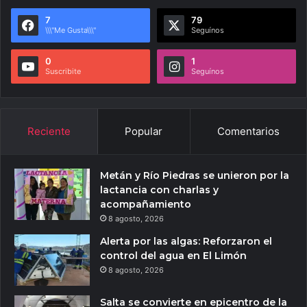
7
79
\\\"Me Gusta\\\"
Seguínos
0
1
Suscribite
Seguínos
Reciente
Popular
Comentarios
Metán y Río Piedras se unieron por la
lactancia con charlas y
acompañamiento
8 agosto, 2026
Alerta por las algas: Reforzaron el
control del agua en El Limón
8 agosto, 2026
Salta se convierte en epicentro de la