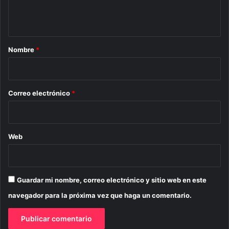
n
t
a
r
Nombre
*
i
o
*
Correo electrónico
*
Web
Guardar mi nombre, correo electrónico y sitio web en este
navegador para la próxima vez que haga un comentario.