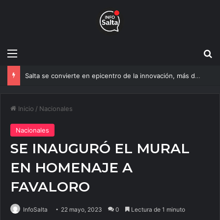
Menú
B
Salta se convierte en epicentro de la innovación, más de 600 personas ya participan del NOA Innova
Inicio
/
Nacionales
Nacionales
SE INAUGURÓ EL MURAL
EN HOMENAJE A
FAVALORO
InfoSalta
22 mayo, 2023
0
Lectura de 1 minuto