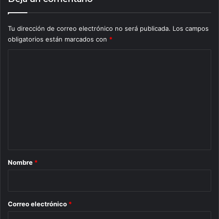
Tu dirección de correo electrónico no será publicada.
Los campos
obligatorios están marcados con
*
C
o
m
e
n
t
a
r
Nombre
*
i
o
*
Correo electrónico
*