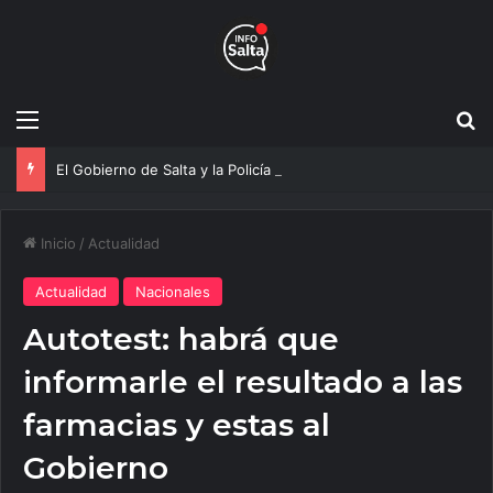
Menú
B
El Gobierno de Salta y la Policía Federal avanzan con nuevas medidas contra el delito
Inicio
/
Actualidad
Actualidad
Nacionales
Autotest: habrá que
informarle el resultado a las
farmacias y estas al
Gobierno