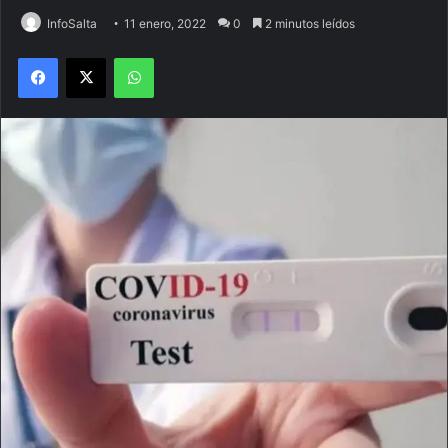
InfoSalta
11 enero, 2022
0
2 minutos leídos
Facebook
X
WhatsApp