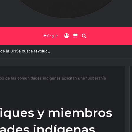
Iniciar Sesión
Barra Lateral
Buscar
Seguir
 de la UNSa busca revolucionar las casas de adobe y hacerlas más segu
os de las comunidades indígenas solicitan una “Soberanía
ciques y miembros
ades indígenas