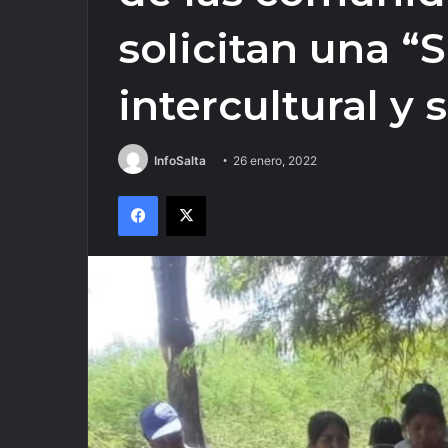
solicitan una “
intercultural y 
InfoSalta
26 enero, 2022
Facebook
X