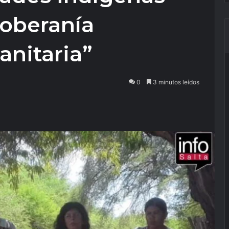
Soberanía
sanitaria”
0
3 minutos leídos