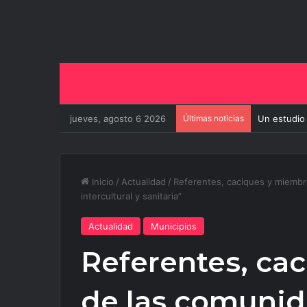
jueves, agosto 6 2026
Últimas noticias
Un estudio
Inicio
/
Actualidad
/
Referentes, caciques y miembr
intercultural y sanitaria”
Actualidad
Municipios
Referentes, ca
de las comunid