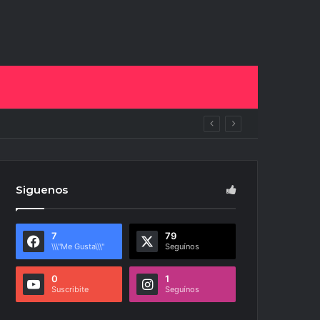
ras
Siguenos
7
79
\\\"Me Gusta\\\"
Seguínos
0
1
Suscribite
Seguínos