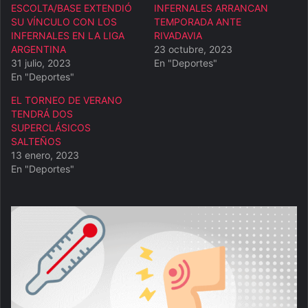
ESCOLTA/BASE EXTENDIÓ
INFERNALES ARRANCAN
SU VÍNCULO CON LOS
TEMPORADA ANTE
INFERNALES EN LA LIGA
RIVADAVIA
ARGENTINA
23 octubre, 2023
31 julio, 2023
En "Deportes"
En "Deportes"
EL TORNEO DE VERANO
TENDRÁ DOS
SUPERCLÁSICOS
SALTEÑOS
13 enero, 2023
En "Deportes"