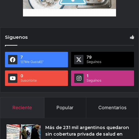
Siguenos
7
79
\\\"Me Gusta\\\"
Seguínos
0
1
Suscribite
Seguínos
Reciente
Popular
Comentarios
Más de 231 mil argentinos quedaron
sin cobertura privada de salud en