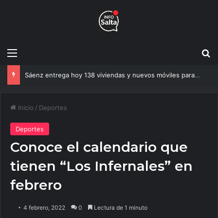
Menú
B
Sáenz entrega hoy 138 viviendas y nuevos móviles para reforzar la seguridad en Salta
Inicio
/
Deportes
Deportes
Conoce el calendario que
tienen “Los Infernales” en
febrero
4 febrero, 2022
0
Lectura de 1 minuto