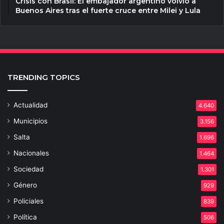
Crisis con Brasil: El embajador argentino volvió a
Buenos Aires tras el fuerte cruce entre Milei y Lula
TRENDING TOPICS
Actualidad
4.640
Municipios
3.156
Salta
1.696
Nacionales
1.464
Sociedad
1.301
Género
929
Policiales
839
Política
506