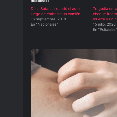
Relacionado
De la Sota: así quedó el auto
Tragedia en l
luego de embestir un camión
choque fronta
16 septiembre, 2018
muerta y un h
En "Nacionales"
15 julio, 2026
En "Policiales"