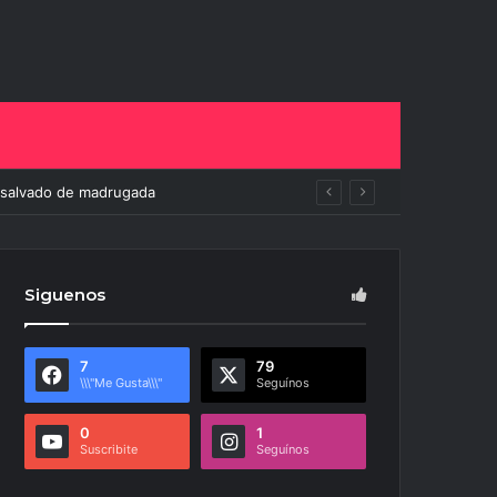
elito
Siguenos
7
79
\\\"Me Gusta\\\"
Seguínos
0
1
Suscribite
Seguínos