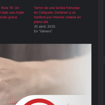
a Ruta 16: Un
Terror de una turista francesa
l dejó una mujer
en Cafayate: Detienen a un
erido grave
hombre por intentar violarla en
pleno día
25 abril, 2025
En "Género"