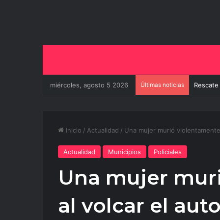
miércoles, agosto 5 2026
Últimas noticias
El Gobie
Inicio
/
Actualidad
/
Una mujer murió violentamente 
Actualidad
Municipios
Policiales
Una mujer mur
al volcar el au