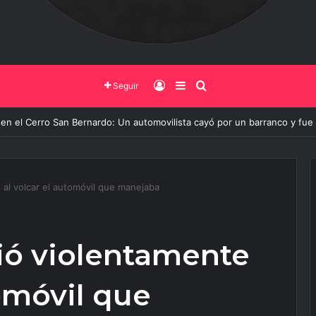
Iniciar Sesión
Barra Lateral
Buscar
Seguir
rno de Salta y la Policía Federal avanzan con nuevas medidas contra el d
al volcar el automóvil que manejaba
ió violentamente
tomóvil que