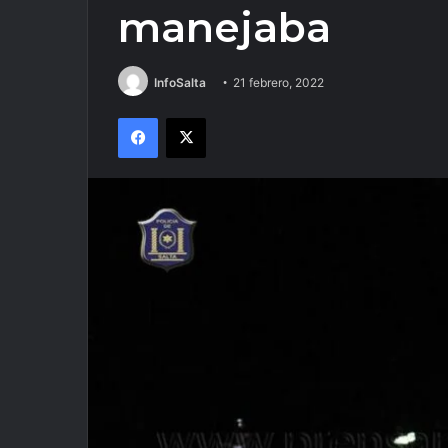
manejaba
InfoSalta
21 febrero, 2022
Facebook
X