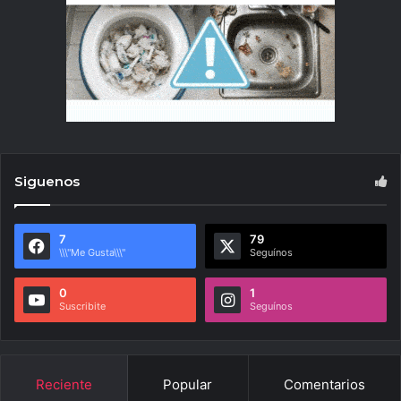
Siguenos
7
79
\\\"Me Gusta\\\"
Seguínos
0
1
Suscribite
Seguínos
Reciente
Popular
Comentarios