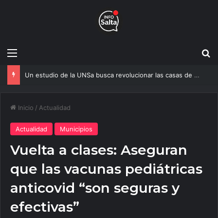
Menú
B
Un estudio de la UNSa busca revolucionar las casas de adobe y hacerlas más seguras
Inicio
/
Actualidad
Actualidad
Municipios
Vuelta a clases: Aseguran
que las vacunas pediátricas
anticovid “son seguras y
efectivas”