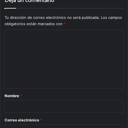
Deja un comentario
Tu dirección de correo electrónico no será publicada.
Los campos
obligatorios están marcados con
*
C
o
m
e
n
t
a
r
Nombre
*
i
o
*
Correo electrónico
*