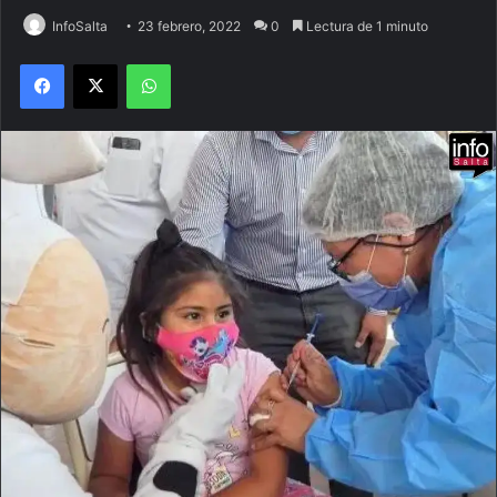
InfoSalta
23 febrero, 2022
0
Lectura de 1 minuto
Facebook
X
WhatsApp