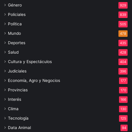
Género
929
Policiales
839
Política
505
Mundo
478
Deportes
435
Salud
428
Cultura y Espectáculos
404
Judiciales
396
Economía, Agro y Negocios
177
Provincias
170
Interés
166
Clima
130
Tecnología
125
Data Animal
94