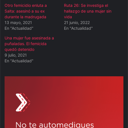
Otro femicidio enluta a
Ruta 26: Se investiga el
Salta: asesinó a su ex
hallazgo de una mujer sin
durante la madrugada
vida
13 mayo, 2021
21 junio, 2022
En "Actualidad"
En "Actualidad"
Una mujer fue asesinada a
puñaladas. El femicida
quedó detenido
9 julio, 2021
En "Actualidad"