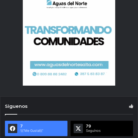
Siguenos
7
79
\\\"Me Gusta\\\"
Seguínos