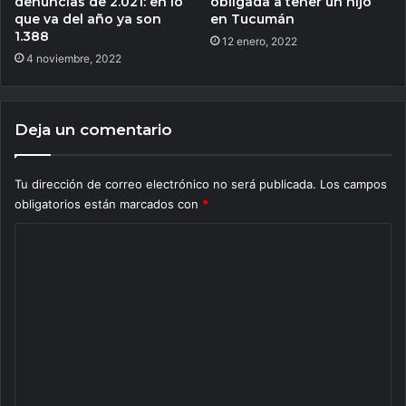
denuncias de 2.021: en lo
obligada a tener un hijo
que va del año ya son
en Tucumán
1.388
12 enero, 2022
4 noviembre, 2022
Deja un comentario
Tu dirección de correo electrónico no será publicada.
Los campos
obligatorios están marcados con
*
C
o
m
e
n
t
a