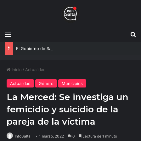
Menú
B
El Gobierno de Salta y la Policía Federal avanzan con nuevas medidas contra el delito
Inicio
/
Actualidad
Actualidad
Género
Municipios
La Merced: Se investiga un
femicidio y suicidio de la
pareja de la víctima
InfoSalta
1 marzo, 2022
0
Lectura de 1 minuto