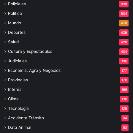
Policiales
838
Política
504
Mundo
478
Deportes
435
Salud
428
Cultura y Espectáculos
404
Judiciales
396
Economía, Agro y Negocios
177
Provincias
170
Interés
166
Clima
130
Tecnología
125
Accidente Tránsito
94
Data Animal
93