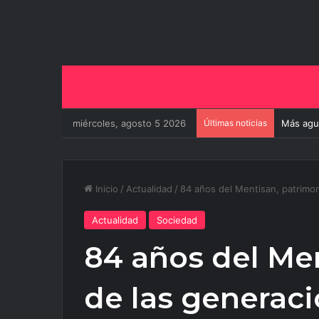
miércoles, agosto 5 2026
Últimas noticias
El aerop
Inicio
/
Actualidad
/
84 años del Mentisan, patrimon
Actualidad
Sociedad
84 años del Me
de las generaci