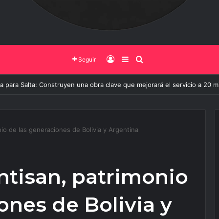
Iniciar Sesión
Barra Lateral
Buscar
Seguir
uerto de Salta vive su mayor transformación: Así avanza la obra que ca
io de las generaciones de Bolivia y Argentina
ntisan, patrimonio
ones de Bolivia y