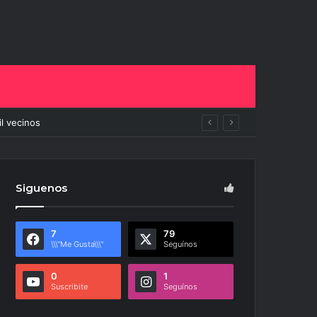
mbiará todo
Siguenos
7
79
\\\"Me Gusta\\\"
Seguínos
0
1
Suscribite
Seguínos