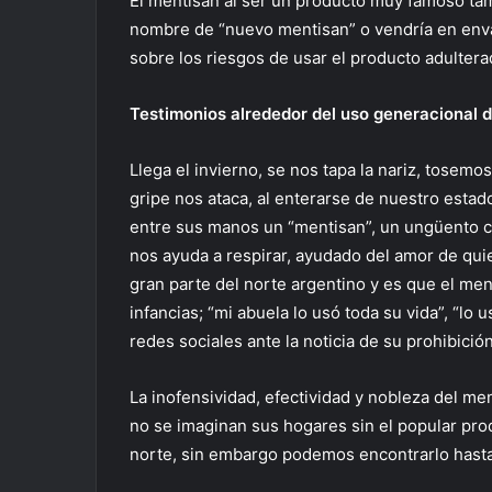
El mentisan al ser un producto muy famoso tamb
nombre de “nuevo mentisan” o vendría en envase
sobre los riesgos de usar el producto adultera
Testimonios alrededor del uso generacional d
Llega el invierno, se nos tapa la nariz, tosemo
gripe nos ataca, al enterarse de nuestro estado
entre sus manos un “mentisan”, un ungüento co
nos ayuda a respirar, ayudado del amor de quie
gran parte del norte argentino y es que el men
infancias; “mi abuela lo usó toda su vida”, “lo
redes sociales ante la noticia de su prohibición
La inofensividad, efectividad y nobleza del m
no se imaginan sus hogares sin el popular pro
norte, sin embargo podemos encontrarlo hasta