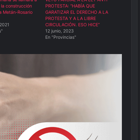
a la construcción
PROTESTA: “HABÍA QUE
ta Metán-Rosario
GARATIZAR EL DERECHO A LA
PROTESTA Y A LA LIBRE
 2021
CIRCULACIÓN. ESO HICE”
s"
12 junio, 2023
En "Provincias"