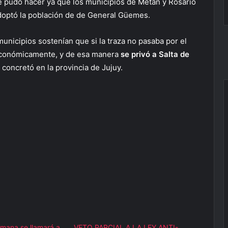
 se pudo hacer ya que los municipios de Metán y Rosario
 adoptó la población de de General Güemes.
unicipios sostenían que si la traza no pasaba por el
 económicamente, y de esa manera
se privó a Salta de
e concretó en la provincia de Jujuy.
mana se llamará a
VETO PARCIAL A LA LEY ANTI-