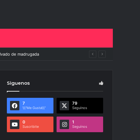
ito
Siguenos
7
79
\\\"Me Gusta\\\"
Seguínos
0
1
Suscribite
Seguínos