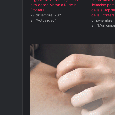
ruta desde Metán a R. de la
licitación par
Frontera
de la autopis
29 diciembre, 2021
de la Frontera
En "Actualidad"
6 noviembre,
En "Municipio