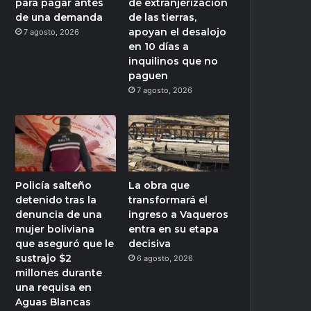
para pagar antes
de extranjerización
de una demanda
de las tierras,
apoyan el desalojo
7 agosto, 2026
en 10 días a
inquilinos que no
paguen
7 agosto, 2026
Policía salteño
La obra que
detenido tras la
transformará el
denuncia de una
ingreso a Vaqueros
mujer boliviana
entra en su etapa
que aseguró que le
decisiva
sustrajo $2
6 agosto, 2026
millones durante
una requisa en
Aguas Blancas