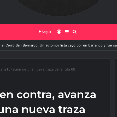
Iniciar Sesión
Barra Lateral
Buscar
Seguir
o de Salta y la Policía Federal avanzan con nuevas medidas contra el del
a la licitación de una nueva traza de la ruta 68
en contra, avanza
 una nueva traza