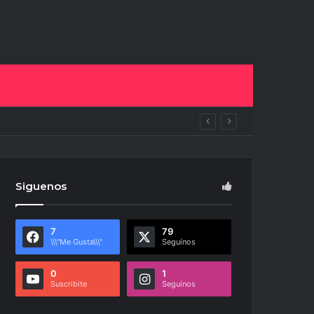
uras
Siguenos
7
79
\\\"Me Gusta\\\"
Seguínos
0
1
Suscribite
Seguínos