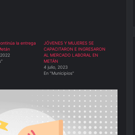
ontinúa la entrega
JÓVENES Y MUJERES SE
Metán
CAPACITARON E INGRESARON
 2022
AL MERCADO LABORAL EN
s"
METÁN
4 julio, 2023
En "Municipios"