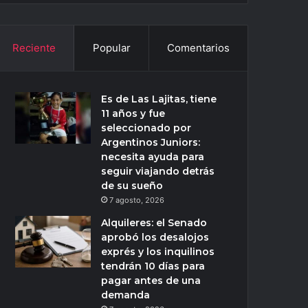
Reciente
Popular
Comentarios
Es de Las Lajitas, tiene
11 años y fue
seleccionado por
Argentinos Juniors:
necesita ayuda para
seguir viajando detrás
de su sueño
7 agosto, 2026
Alquileres: el Senado
aprobó los desalojos
exprés y los inquilinos
tendrán 10 días para
pagar antes de una
demanda