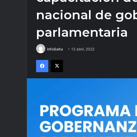
nacional de go
parlamentaria
InfoSalta
13 abril, 2022
Facebook
X