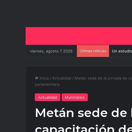
viernes, agosto 7 2026
Últimas noticias
Un estudio
Inicio
/
Actualidad
/
Metán sede de la jornada de ca
parlamentaria
Actualidad
Municipios
Metán sede de 
capacitación d