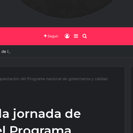
Iniciar Sesión
Barra Lateral
Buscar
Seguir
 de la UNSa busca revolucionar las casas de adobe y hacerlas más seg
pacitación del Programa nacional de gobernanza y calidad
la jornada de
el Programa