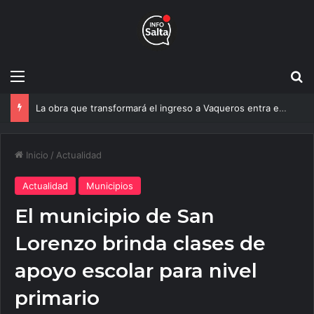
Menú
B
Un estudio de la UNSa busca revolucionar las casas de adobe y hacerlas más seguras
Inicio
/
Actualidad
Actualidad
Municipios
El municipio de San
Lorenzo brinda clases de
apoyo escolar para nivel
primario