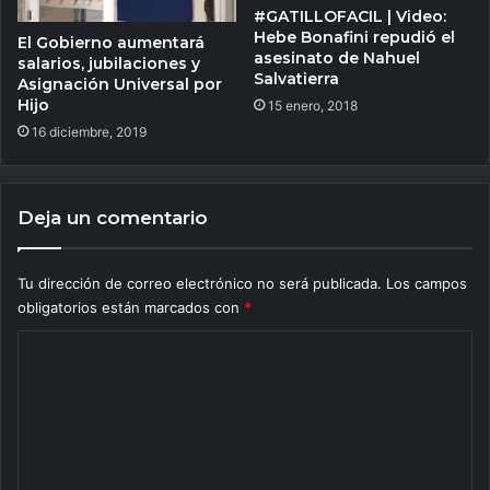
#GATILLOFACIL | Video:
Hebe Bonafini repudió el
El Gobierno aumentará
asesinato de Nahuel
salarios, jubilaciones y
Salvatierra
Asignación Universal por
Hijo
15 enero, 2018
16 diciembre, 2019
Deja un comentario
Tu dirección de correo electrónico no será publicada.
Los campos
obligatorios están marcados con
*
C
o
m
e
n