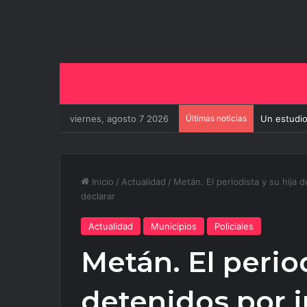
viernes, agosto 7 2026
Últimas noticias
Un estudio
Inicio
/
Actualidad
/
Metán. El periodista y su hija 
declarar
Actualidad
Municipios
Policiales
Metán. El period
detenidos por i