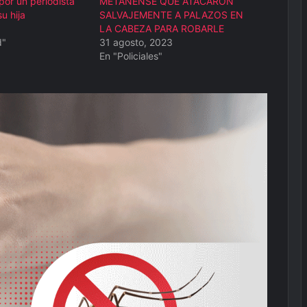
por un periodista
METANENSE QUE ATACARON
u hija
SALVAJEMENTE A PALAZOS EN
LA CABEZA PARA ROBARLE
d"
31 agosto, 2023
En "Policiales"