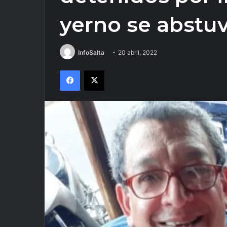
yerno se abstuv
InfoSalta
20 abril, 2022
Facebook
X