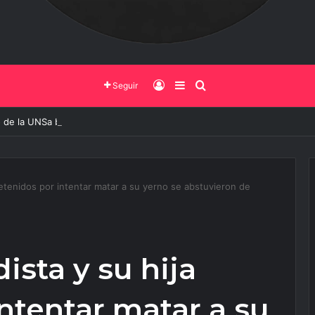
Iniciar Sesión
Barra Lateral
Buscar
Seguir
 de la UNSa busca revolucionar las casas de adobe y hacerlas más seg
detenidos por intentar matar a su yerno se abstuvieron de
ista y su hija
ntentar matar a su