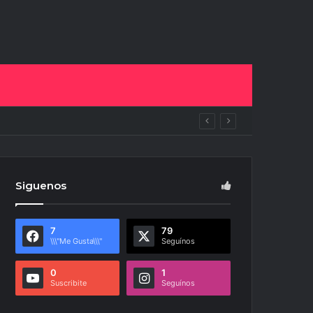
uras
Siguenos
7
79
\\\"Me Gusta\\\"
Seguínos
0
1
Suscribite
Seguínos