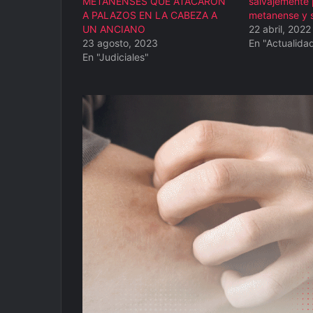
METANENSES QUE ATACARON
salvajemente 
A PALAZOS EN LA CABEZA A
metanense y s
UN ANCIANO
22 abril, 2022
23 agosto, 2023
En "Actualida
En "Judiciales"