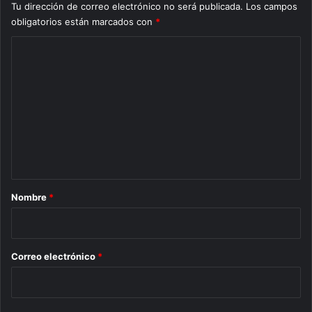
Tu dirección de correo electrónico no será publicada.
Los campos
obligatorios están marcados con
*
C
o
m
e
n
t
a
r
Nombre
*
i
o
*
Correo electrónico
*