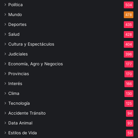
Política
504
Mundo
478
Deportes
435
Salud
428
Cultura y Espectáculos
404
Judiciales
396
Economía, Agro y Negocios
177
Provincias
170
Interés
166
Clima
130
Tecnología
125
Accidente Tránsito
94
Data Animal
93
Estilos de Vida
59