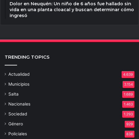
Dolor en Neuquén: Un niño de 6 años fue hallado sin
vida en una planta cloacal y buscan determinar cómo
ingresó
TRENDING TOPICS
Actualidad
4.639
Municipios
3.154
Salta
1.689
Nacionales
1.463
Sociedad
1.293
Género
929
Policiales
838