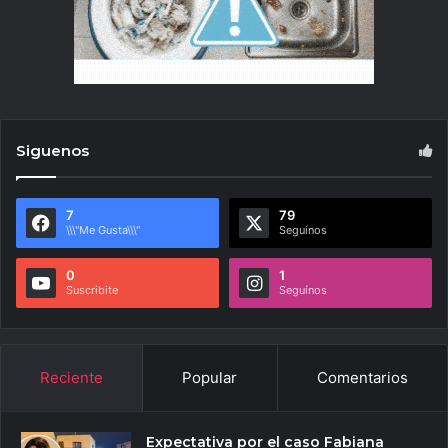
Siguenos
7
79
\\\"Me Gusta\\\"
Seguínos
0
1
Suscribite
Seguínos
Reciente
Popular
Comentarios
Expectativa por el caso Fabiana