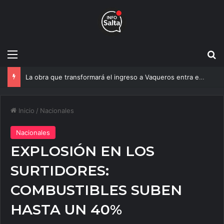
Menú
B
Un estudio de la UNSa busca revolucionar las casas de adobe y hacerlas más seguras
Inicio
/
Nacionales
Nacionales
EXPLOSIÓN EN LOS
SURTIDORES:
COMBUSTIBLES SUBEN
HASTA UN 40%