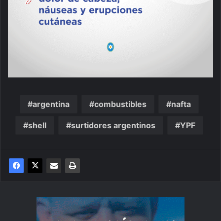
argentina
combustibles
nafta
shell
surtidores argentinos
YPF