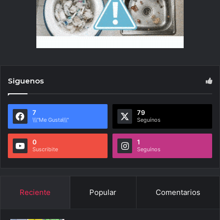
Siguenos
7
79
\\\"Me Gusta\\\"
Seguínos
0
1
Suscribite
Seguínos
Reciente
Popular
Comentarios