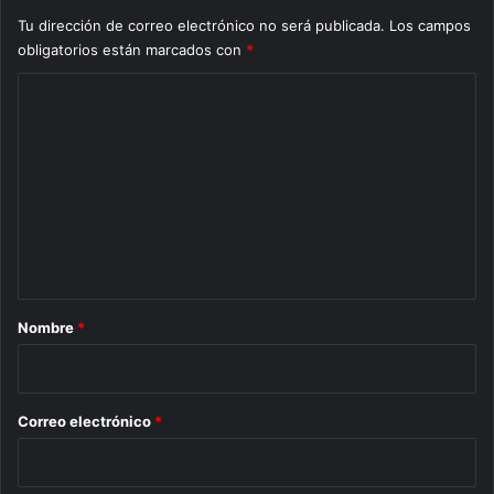
Tu dirección de correo electrónico no será publicada.
Los campos
obligatorios están marcados con
*
C
o
m
e
n
t
a
r
Nombre
*
i
o
*
Correo electrónico
*