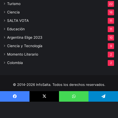
Turismo
22
Ciencia
16
SALTA VOTA
11
Educación
11
Argentina Elige 2023
10
Ciencia y Tecnología
9
Momento Literario
2
Colombia
2
© 2014-2026 InfoSalta. Todos los derechos reservados.
Propietario: InfoSalta Producción. RNPI: En trámite. Contacto:
3872288394 E-mail: infosaltaredaccion@gmail.com
Facebook
X
WhatsApp
Telegram
Facebook
X
YouTube
Instagram