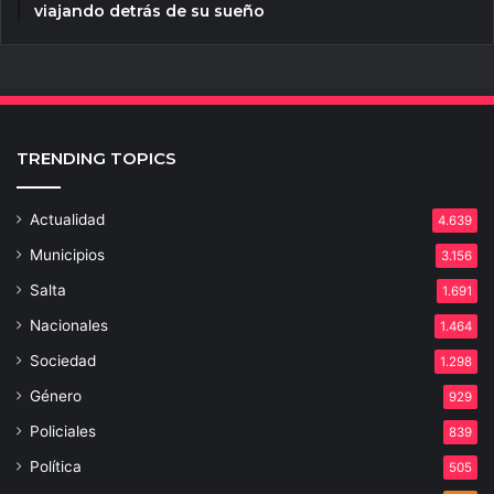
viajando detrás de su sueño
TRENDING TOPICS
Actualidad
4.639
Municipios
3.156
Salta
1.691
Nacionales
1.464
Sociedad
1.298
Género
929
Policiales
839
Política
505