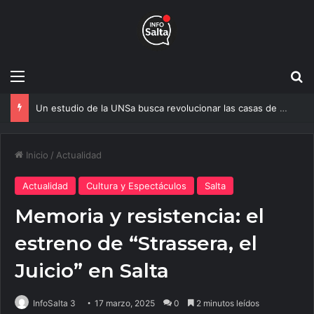
Menú
B
Un estudio de la UNSa busca revolucionar las casas de adobe y hacerlas más seguras
Inicio
/
Actualidad
Actualidad
Cultura y Espectáculos
Salta
Memoria y resistencia: el
estreno de “Strassera, el
Juicio” en Salta
InfoSalta 3
17 marzo, 2025
0
2 minutos leídos