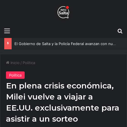
Menú
B
Más agua para Salta: Construyen una obra clave que mejorará el servicio a 20 mil vecinos
Inicio
/
Política
Política
En plena crisis económica,
Milei vuelve a viajar a
EE.UU. exclusivamente para
asistir a un sorteo