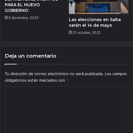
PARA EL NUEVO
GOBIERNO
6 diciembre, 2023
Las elecciones en Salta
serán el 14 de mayo
21 octubre, 2022
Deja un comentario
Tu dirección de correo electrónico no será publicada.
Los campos
obligatorios están marcados con
*
C
o
m
e
n