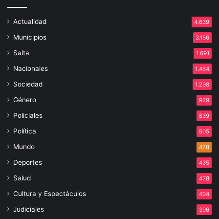
Actualidad
4.639
Municipios
3.156
Salta
1.691
Nacionales
1.464
Sociedad
1.298
Género
929
Policiales
839
Política
505
Mundo
478
Deportes
435
Salud
428
Cultura y Espectáculos
404
Judiciales
396