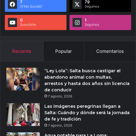
7
79
\\\"Me Gusta\\\"
Seguínos
0
1
Suscribite
Seguínos
Reciente
Popular
Comentarios
“Ley Lola”: Salta busca castigar el
abandono animal con multas,
arrestos y hasta dos años sin licencia
de conducir
7 agosto, 2026
Las imágenes peregrinas llegan a
Salta: Cuándo y dónde será la jornada
de fe y tradición
7 agosto, 2026
Agua potable para La Loma: