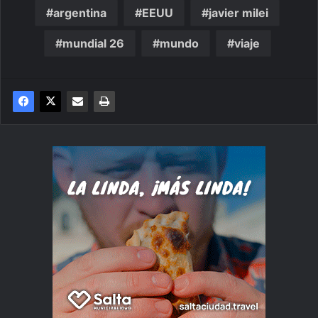
argentina
EEUU
javier milei
mundial 26
mundo
viaje