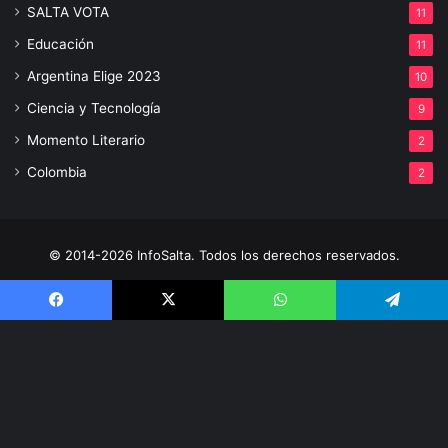
SALTA VOTA
11
Educación
11
Argentina Elige 2023
10
Ciencia y Tecnología
9
Momento Literario
2
Colombia
2
© 2014-2026 InfoSalta. Todos los derechos reservados.
Propietario: InfoSalta Producción. RNPI: En trámite. Contacto:
3872288394 E-mail: infosaltaredaccion@gmail.com
Facebook
X
WhatsApp
Telegram
Facebook
X
YouTube
Instagram
V
al