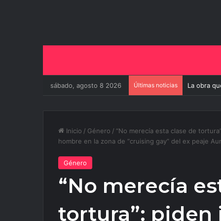
sábado, agosto 8 2026
Últimas noticias
La obra qu
Inicio
/
Género
/
“No merecía esta clase de tortura
hombre en la zona de “cruising gay” del ex peaje Au
Género
“No merecía est
tortura”: piden