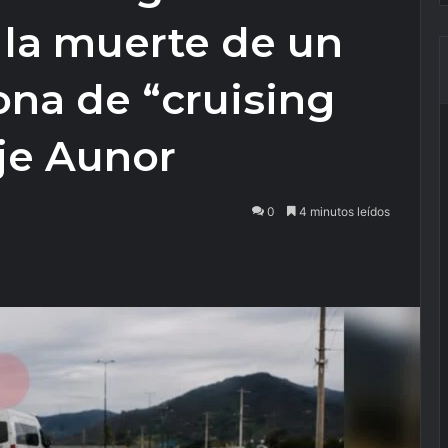
 la muerte de un
ona de “cruising
je Aunor
0
4 minutos leídos