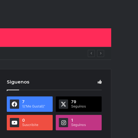
Siguenos
7
79
\\\"Me Gusta\\\"
Seguínos
0
1
Suscribite
Seguínos