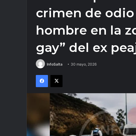
crimen de odio
hombre en la z
gay” del ex pea
InfoSalta
30 mayo, 2026
Facebook
X