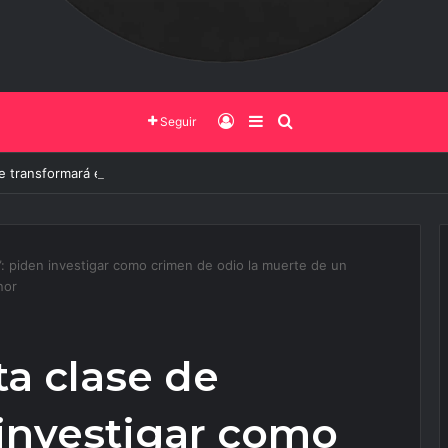
Iniciar Sesión
Barra Lateral
Buscar
Seguir
e transformará el ingreso a Vaqueros entra en su etapa decisiva
”: piden investigar como crimen de odio la muerte de un
nor
a clase de
 investigar como