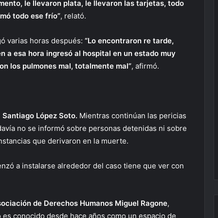
mento, le llevaron
plata, le llevaron las tarjetas, todo
tomó todo ese frío”
, relató.
gó varias horas después:
“Lo encontraron re tarde,
n a esa hora ingresó al hospital en un estado muy
con los pulmones mal, totalmente mal”
, afirmó.
l
Santiago López Soto.
Mientras continúan las pericias
odavía no se informó sobre personas detenidas ni sobre
nstancias que derivaron en la muerte.
zó a instalarse alrededor del caso tiene que ver con
ociación de Derechos Humanos Miguel Ragone
,
o es conocido desde hace años como un espacio de