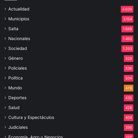
Actualidad
4.639
Municipios
3.154
Salta
1.689
Nacionales
1.463
Sociedad
1.293
Género
929
Policiales
838
Política
504
Mundo
478
Deportes
435
Salud
428
Cultura y Espectáculos
404
Judiciales
396
Economía, Agro y Negocios
177