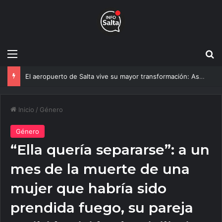
Menú
B
La Catedral recupera su esplendor: así será la nueva iluminación que sorprenderá a los peregrinos en el Milagro
Inicio
/
Género
Género
“Ella quería separarse”: a un
mes de la muerte de una
mujer que habría sido
prendida fuego, su pareja