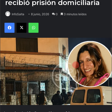
recibió prisión domiciliaria
InfoSalta
8 junio, 2026
0
3 minutos leídos
Facebook
X
WhatsApp