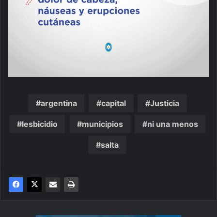
argentina
capital
Justicia
lesbicidio
municipios
ni una menos
salta