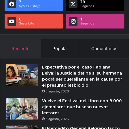
7
79
\\\"Me Gusta\\\"
Seguínos
0
1
Suscribite
Seguínos
Reciente
Popular
Comentarios
Expectativa por el caso Fabiana
Leiva: la Justicia define si su hermana
podrá ser querellante en la causa por
el presunto lesbicidio
5 agosto, 2026
Vuelve el Festival del Libro con 8.000
ejemplares que buscan nuevos
lectores
5 agosto, 2026
El Mercadito General Belgrano lanzó