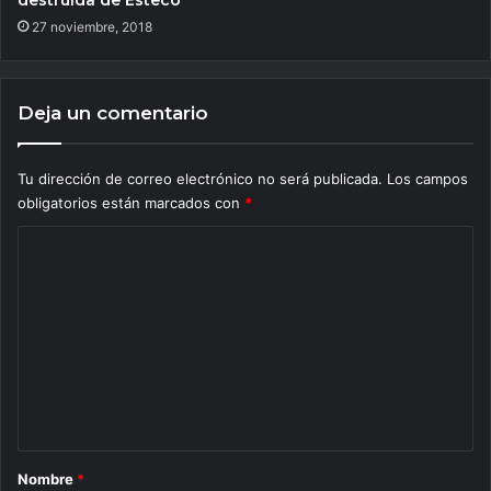
destruida de Esteco”
27 noviembre, 2018
Deja un comentario
Tu dirección de correo electrónico no será publicada.
Los campos
obligatorios están marcados con
*
C
o
m
e
n
t
a
r
Nombre
*