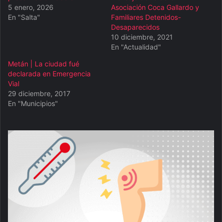
5 enero, 2026
Asociación Coca Gallardo y
En "Salta"
Familiares Detenidos-
Desaparecidos
10 diciembre, 2021
En "Actualidad"
Metán | La ciudad fué
declarada en Emergencia
Vial
29 diciembre, 2017
En "Municipios"