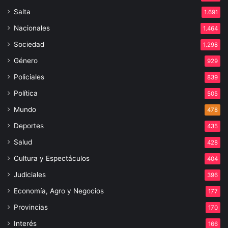
Salta
1.691
Nacionales
1.464
Sociedad
1.298
Género
929
Policiales
839
Política
505
Mundo
478
Deportes
435
Salud
428
Cultura y Espectáculos
404
Judiciales
396
Economía, Agro y Negocios
177
Provincias
170
Interés
166