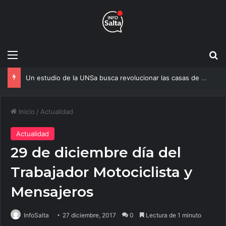
Menú
B
Un estudio de la UNSa busca revolucionar las casas de adobe y hacerlas más seguras
Inicio
/
Actualidad
Actualidad
29 de diciembre día del
Trabajador Motociclista y
Mensajeros
InfoSalta
27 diciembre, 2017
0
Lectura de 1 minuto