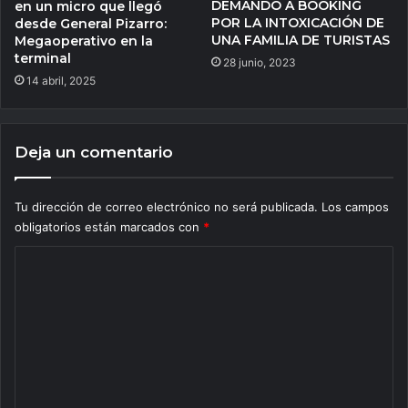
DEMANDÓ A BOOKING
en un micro que llegó
POR LA INTOXICACIÓN DE
desde General Pizarro:
UNA FAMILIA DE TURISTAS
Megaoperativo en la
terminal
28 junio, 2023
14 abril, 2025
Deja un comentario
Tu dirección de correo electrónico no será publicada.
Los campos
obligatorios están marcados con
*
C
o
m
e
n
t