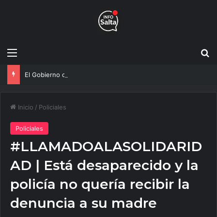
Menú
B
El Gobierno de Salta y la Policía Federal avanzan con nuevas medidas contra el delito
Inicio
/
Policiales
Policiales
#LLAMADOALASOLIDARID
AD | Está desaparecido y la
policía no quería recibir la
denuncia a su madre