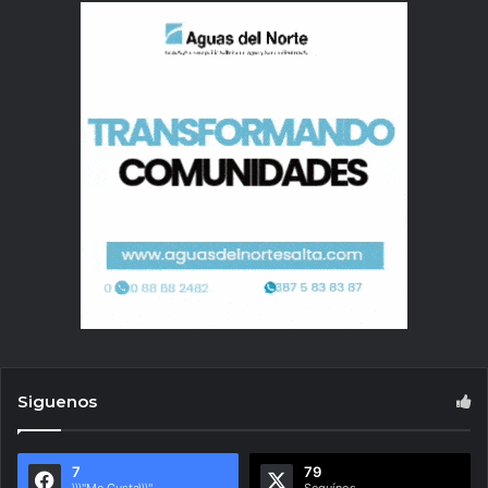
Siguenos
7
79
\\\"Me Gusta\\\"
Seguínos