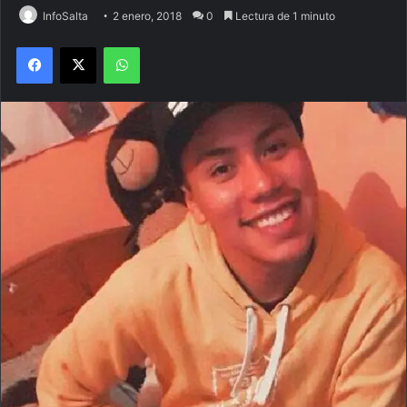
InfoSalta
2 enero, 2018
0
Lectura de 1 minuto
Facebook
X
WhatsApp