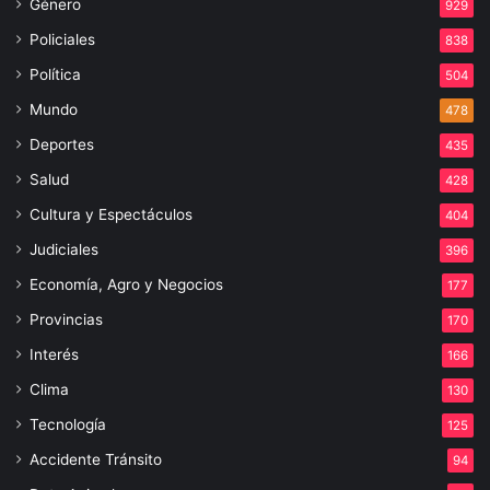
Género
929
Policiales
838
Política
504
Mundo
478
Deportes
435
Salud
428
Cultura y Espectáculos
404
Judiciales
396
Economía, Agro y Negocios
177
Provincias
170
Interés
166
Clima
130
Tecnología
125
Accidente Tránsito
94