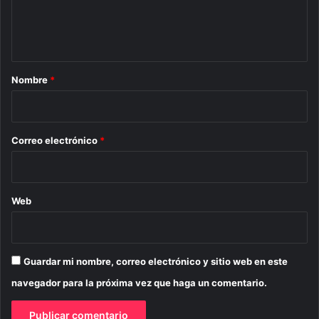
n
t
a
r
Nombre
*
i
o
*
Correo electrónico
*
Web
Guardar mi nombre, correo electrónico y sitio web en este
navegador para la próxima vez que haga un comentario.