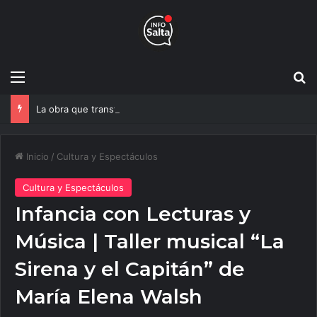
Menú
B
La obra que transformará el ingreso a Vaqueros entra en su etapa decisiva
Inicio
/
Cultura y Espectáculos
Cultura y Espectáculos
Infancia con Lecturas y
Música | Taller musical “La
Sirena y el Capitán” de
María Elena Walsh